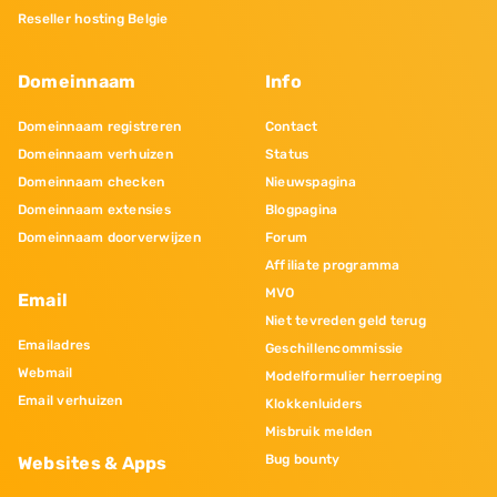
Reseller hosting Belgie
Domeinnaam
Info
Domeinnaam registreren
Contact
Domeinnaam verhuizen
Status
Domeinnaam checken
Nieuwspagina
Domeinnaam extensies
Blogpagina
Domeinnaam doorverwijzen
Forum
Affiliate programma
MVO
Email
Niet tevreden geld terug
Emailadres
Geschillencommissie
Webmail
Modelformulier herroeping
Email verhuizen
Klokkenluiders
Misbruik melden
Bug bounty
Websites & Apps