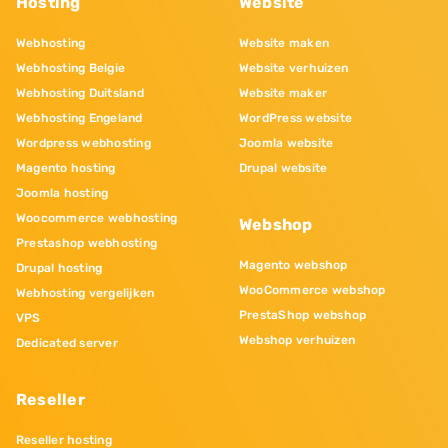
Hosting
Website
Webhosting
Website maken
Webhosting Belgie
Website verhuizen
Webhosting Duitsland
Website maker
Webhosting Engeland
WordPress website
Wordpress webhosting
Joomla website
Magento hosting
Drupal website
Joomla hosting
Woocommerce webhosting
Webshop
Prestashop webhosting
Magento webshop
Drupal hosting
WooCommerce webshop
Webhosting vergelijken
PrestaShop webshop
VPS
Webshop verhuizen
Dedicated server
Reseller
Reseller hosting