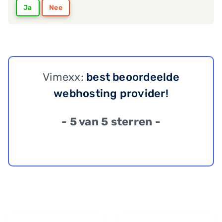
Ja
Nee
Vimexx:
best beoordeelde
webhosting provider!
- 5 van 5 sterren -