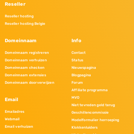
Reseller
Reseller hosting
Reseller hosting Belgie
Domeinnaam
Info
Domeinnaam registreren
Contact
Domeinnaam verhuizen
Status
Domeinnaam checken
Nieuwspagina
Domeinnaam extensies
Blogpagina
Domeinnaam doorverwijzen
Forum
Affiliate programma
MVO
Email
Niet tevreden geld terug
Emailadres
Geschillencommissie
Webmail
Modelformulier herroeping
Email verhuizen
Klokkenluiders