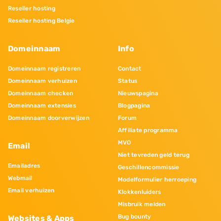
Reseller hosting
Reseller hosting Belgie
Domeinnaam
Info
Domeinnaam registreren
Contact
Domeinnaam verhuizen
Status
Domeinnaam checken
Nieuwspagina
Domeinnaam extensies
Blogpagina
Domeinnaam doorverwijzen
Forum
Affiliate programma
MVO
Email
Niet tevreden geld terug
Emailadres
Geschillencommissie
Webmail
Modelformulier herroeping
Email verhuizen
Klokkenluiders
Misbruik melden
Bug bounty
Websites & Apps