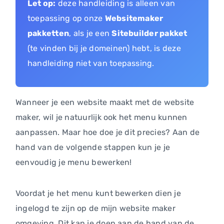
Let op:
deze handleiding is alleen van
toepassing op onze
Websitemaker
pakketten
, als je een
Sitebuilder pakket
(te vinden bij je domeinen) hebt, is deze
handleiding niet van toepassing.
Wanneer je een website maakt met de website
maker, wil je natuurlijk ook het menu kunnen
aanpassen. Maar hoe doe je dit precies? Aan de
hand van de volgende stappen kun je je
eenvoudig je menu bewerken!
Voordat je het menu kunt bewerken dien je
ingelogd te zijn op de mijn website maker
omgeving. Dit kan je doen aan de hand van de