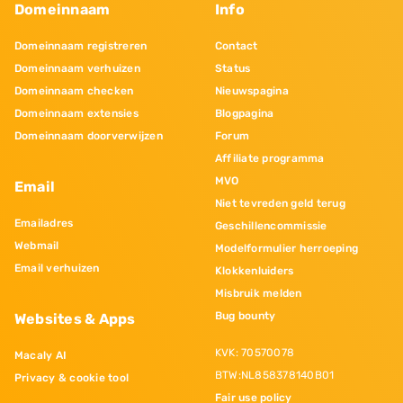
Domeinnaam
Info
Domeinnaam registreren
Contact
Domeinnaam verhuizen
Status
Domeinnaam checken
Nieuwspagina
Domeinnaam extensies
Blogpagina
Domeinnaam doorverwijzen
Forum
Affiliate programma
MVO
Email
Niet tevreden geld terug
Emailadres
Geschillencommissie
Webmail
Modelformulier herroeping
Email verhuizen
Klokkenluiders
Misbruik melden
Bug bounty
Websites & Apps
KVK: 70570078
Macaly AI
BTW:NL858378140B01
Privacy & cookie tool
Fair use policy