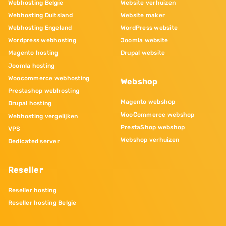
Webhosting Belgie
Website verhuizen
Webhosting Duitsland
Website maker
Webhosting Engeland
WordPress website
Wordpress webhosting
Joomla website
Magento hosting
Drupal website
Joomla hosting
Woocommerce webhosting
Webshop
Prestashop webhosting
Magento webshop
Drupal hosting
WooCommerce webshop
Webhosting vergelijken
PrestaShop webshop
VPS
Webshop verhuizen
Dedicated server
Reseller
Reseller hosting
Reseller hosting Belgie