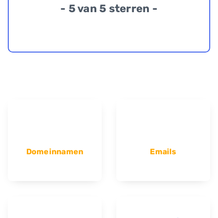
- 5 van 5 sterren -
Domeinnamen
Emails