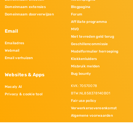
Domeinnaam extensies
Blogpagina
Domeinnaam doorverwijzen
Forum
Affiliate programma
MVO
Email
Niet tevreden geld terug
Emailadres
Geschillencommissie
Webmail
Modelformulier herroeping
Email verhuizen
Klokkenluiders
Misbruik melden
Bug bounty
Websites & Apps
KVK: 70570078
Macaly AI
BTW:NL858378140B01
Privacy & cookie tool
Fair use policy
Verwerkersovereenkomst
Algemene voorwaarden