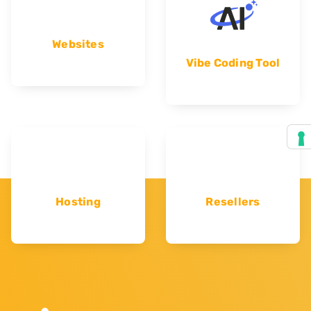
Websites
Vibe Coding Tool
Hosting
Resellers