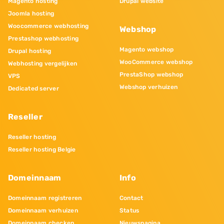
Magento hosting
Drupal website
Joomla hosting
Woocommerce webhosting
Webshop
Prestashop webhosting
Magento webshop
Drupal hosting
WooCommerce webshop
Webhosting vergelijken
PrestaShop webshop
VPS
Webshop verhuizen
Dedicated server
Reseller
Reseller hosting
Reseller hosting Belgie
Domeinnaam
Info
Domeinnaam registreren
Contact
Domeinnaam verhuizen
Status
Domeinnaam checken
Nieuwspagina