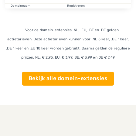
Domeinnaam
Registreren
.site
€ 0,89
Verlengen
Verhuizen
Voor de domein-extensies .NL, .EU, .BE en .DE gelden
actietarieven. Deze actietarieven kunnen voor .NL 5 keer, .BE 1 keer,
€ 42,50
€ 20,99
.DE 1 keer en .EU 10 keer worden gebruikt. Daarna gelden de reguliere
prijzen. NL: € 2,95, EU: € 3,99, BE: € 3,99 en DE € 7,49
Bekijk alle domein-extensies