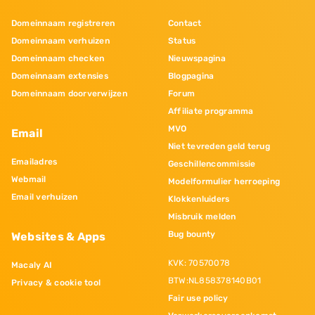
Domeinnaam registreren
Contact
Domeinnaam verhuizen
Status
Domeinnaam checken
Nieuwspagina
Domeinnaam extensies
Blogpagina
Domeinnaam doorverwijzen
Forum
Affiliate programma
MVO
Email
Niet tevreden geld terug
Emailadres
Geschillencommissie
Webmail
Modelformulier herroeping
Email verhuizen
Klokkenluiders
Misbruik melden
Bug bounty
Websites & Apps
KVK: 70570078
Macaly AI
BTW:NL858378140B01
Privacy & cookie tool
Fair use policy