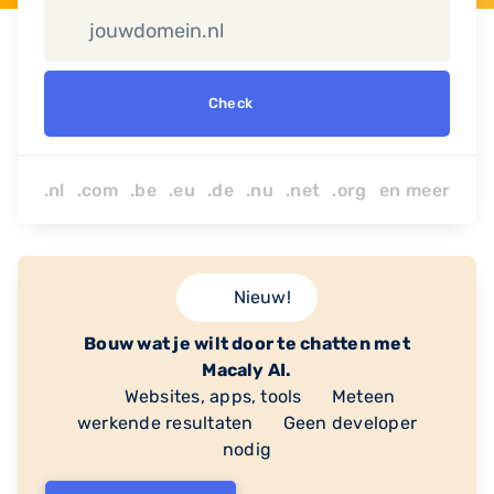
Check
.nl .com .be .eu .de .nu
.net
.org
en
meer
Nieuw!
Bouw wat je wilt door te chatten met
Macaly AI.
Websites, apps, tools
Meteen
werkende resultaten
Geen developer
nodig