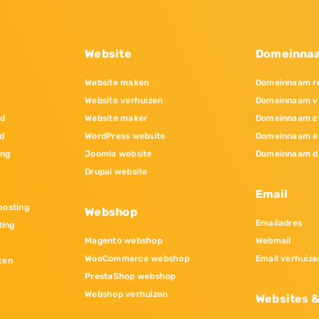
Website
Domeinna
Website maken
Domeinnaam re
Website verhuizen
Domeinnaam v
nd
Website maker
Domeinnaam c
d
WordPress website
Domeinnaam e
ing
Joomla website
Domeinnaam d
Drupal website
Email
osting
Webshop
Emailadres
ting
Magento webshop
Webmail
WooCommerce webshop
Email verhuize
ken
PrestaShop webshop
Webshop verhuizen
Websites 