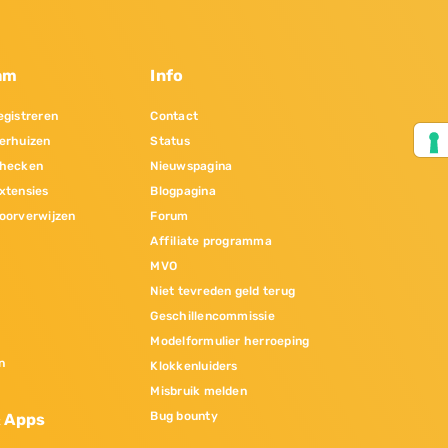
am
Info
gistreren
Contact
erhuizen
Status
hecken
Nieuwspagina
xtensies
Blogpagina
oorverwijzen
Forum
Affiliate programma
MVO
Niet tevreden geld terug
Geschillencommissie
Modelformulier herroeping
n
Klokkenluiders
Misbruik melden
Bug bounty
& Apps