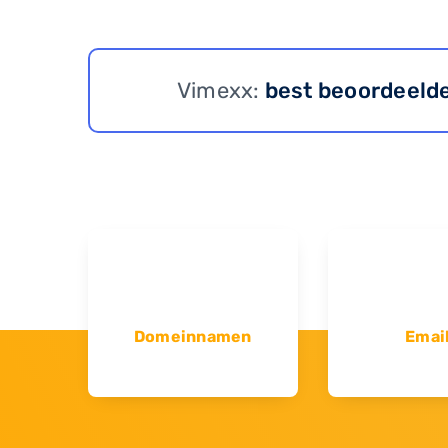
Vimexx:
best beoordeeld
Domeinnamen
Emai