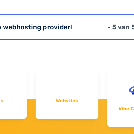
e webhosting provider!
- 5 van 
ls
Websites
Vibe C