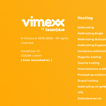
Hosting
Webhosting
Webhosting Belgie
© Vimexx.nl 2015‐2026 - All rights
Webhosting Duitsla
reserved
Webhosting Engelan
Wordpress webhost
Vondellaan 47,
2332AA Leiden
Magento hosting
( Geen bezoekadres )
Joomla hosting
Woocommerce webh
Prestashop webhos
Drupal hosting
Webhosting vergelij
VPS
Dedicated server