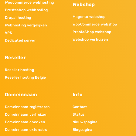
Woocommerce webhosting
Webshop
Prestashop webhosting
Magento webshop
Drupal hosting
WooCommerce webshop
Webhosting vergelijken
PrestaShop webshop
VPS
Webshop verhuizen
Dedicated server
Reseller
Reseller hosting
Reseller hosting Belgie
Domeinnaam
Info
Domeinnaam registreren
Contact
Domeinnaam verhuizen
Status
Domeinnaam checken
Nieuwspagina
Domeinnaam extensies
Blogpagina