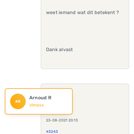
weet iemand wat dit betekent ?
Dank alvast
Arnoud R
AR
Vimexx
23-08-2021 20:13
#3243