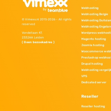
Webhosting
Webhosting Belgie
© Vimexx.nl 2015‐2026 - All rights
Webhosting Duitsla
reserved
Webhosting Engelan
Wordpress webhost
Vondellaan 47,
2332AA Leiden
Magento hosting
( Geen bezoekadres )
Joomla hosting
Woocommerce webh
Prestashop webhos
Drupal hosting
Webhosting vergelij
VPS
Dedicated server
Reseller
Reseller hosting