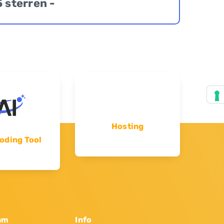
5 sterren -
Hosting
oding Tool
am
Info