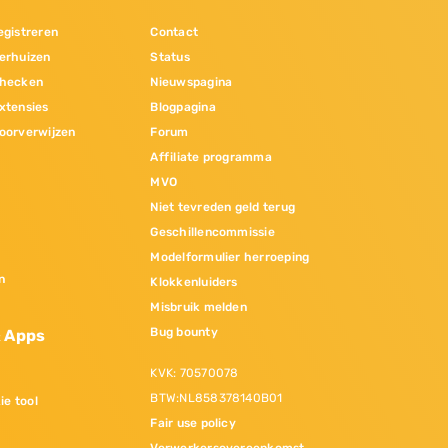
gistreren
Contact
erhuizen
Status
hecken
Nieuwspagina
xtensies
Blogpagina
oorverwijzen
Forum
Affiliate programma
MVO
Niet tevreden geld terug
Geschillencommissie
Modelformulier herroeping
n
Klokkenluiders
Misbruik melden
Bug bounty
& Apps
KVK: 70570078
BTW:NL858378140B01
ie tool
Fair use policy
Verwerkersovereenkomst