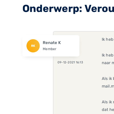
Onderwerp: Verou
Ik he
Renate K
RK
Member
Ik he
naar 
09-12-2021 16:13
Als ik
mail.
Als ik
dat he