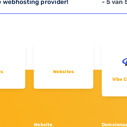
e webhosting provider!
- 5 van 
ls
Websites
Vibe C
Website
Domeinna