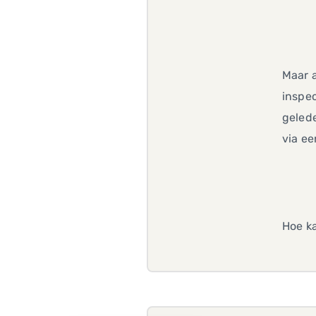
Maar a
inspec
gelede
via ee
Hoe ka