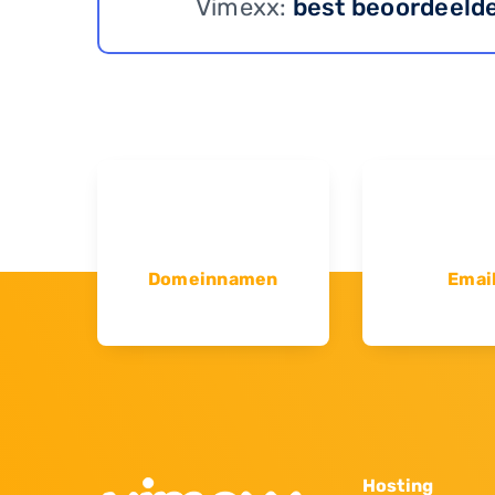
Vimexx:
best beoordeeld
Domeinnamen
Emai
Hosting