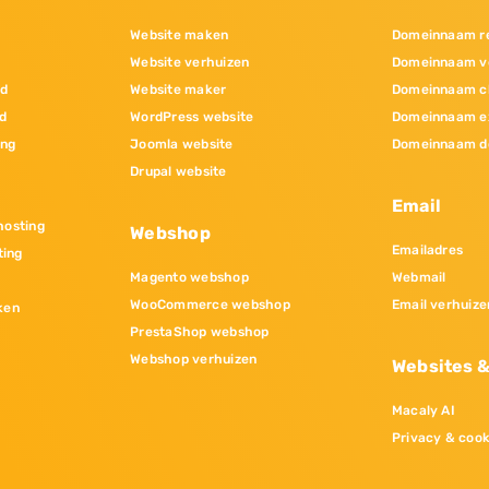
Website maken
Domeinnaam re
Website verhuizen
Domeinnaam v
nd
Website maker
Domeinnaam c
d
WordPress website
Domeinnaam e
ing
Joomla website
Domeinnaam d
Drupal website
Email
osting
Webshop
Emailadres
ting
Magento webshop
Webmail
WooCommerce webshop
Email verhuize
ken
PrestaShop webshop
Webshop verhuizen
Websites 
Macaly AI
Privacy & cook