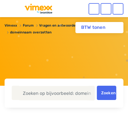
Vimexx
Forum
Vragen en antwoorden
Domeinnaam
BTW tonen
domeinnaam overzetten
Zoeken