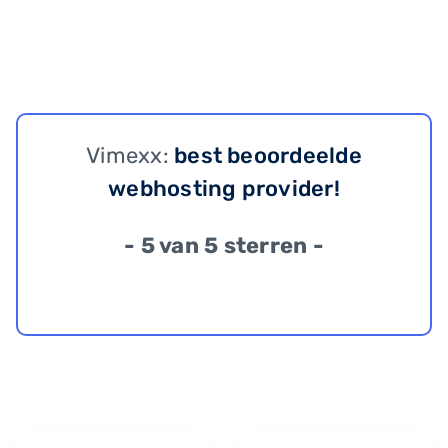
Vimexx:
best beoordeelde
webhosting provider!
- 5 van 5 sterren -