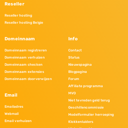
Reseller
Reseller hosting
Reseller hosting Belgie
Domeinnaam
Info
Domeinnaam registreren
Contact
Domeinnaam verhuizen
Status
Domeinnaam checken
Nieuwspagina
Domeinnaam extensies
Blogpagina
Domeinnaam doorverwijzen
Forum
Affiliate programma
MVO
Email
Niet tevreden geld terug
Emailadres
Geschillencommissie
Webmail
Modelformulier herroeping
Email verhuizen
Klokkenluiders