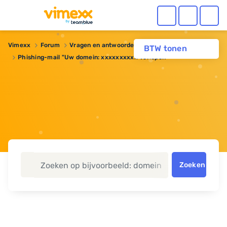
Vimexx
Forum
Vragen en antwoorden
Domeinnaam
BTW tonen
Phishing-mail "Uw domein: xxxxxxxxxx Verlopen"
Zoeken