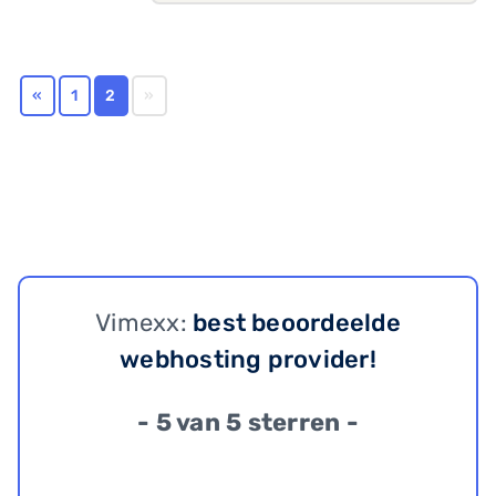
«
1
2
»
Vimexx:
best beoordeelde
webhosting provider!
- 5 van 5 sterren -