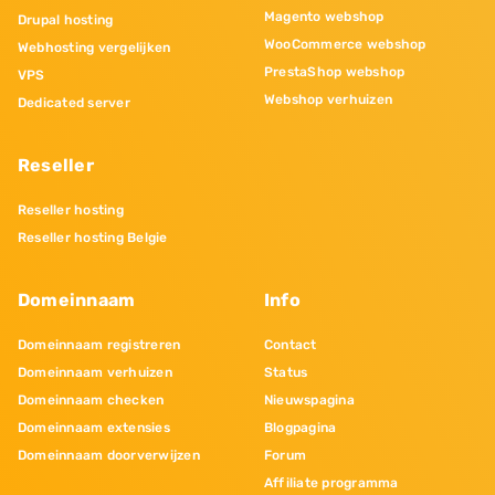
Magento webshop
Drupal hosting
WooCommerce webshop
Webhosting vergelijken
PrestaShop webshop
VPS
Webshop verhuizen
Dedicated server
Reseller
Reseller hosting
Reseller hosting Belgie
Domeinnaam
Info
Domeinnaam registreren
Contact
Domeinnaam verhuizen
Status
Domeinnaam checken
Nieuwspagina
Domeinnaam extensies
Blogpagina
Domeinnaam doorverwijzen
Forum
Affiliate programma