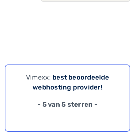
Vimexx:
best beoordeelde
webhosting provider!
- 5 van 5 sterren -