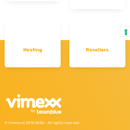
Hosting
Resellers
© Vimexx.nl 2015‐2026 - All rights reserved