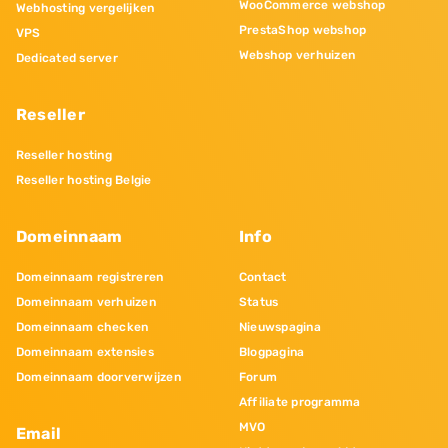
WooCommerce webshop
Webhosting vergelijken
PrestaShop webshop
VPS
Webshop verhuizen
Dedicated server
Reseller
Reseller hosting
Reseller hosting Belgie
Domeinnaam
Info
Domeinnaam registreren
Contact
Domeinnaam verhuizen
Status
Domeinnaam checken
Nieuwspagina
Domeinnaam extensies
Blogpagina
Domeinnaam doorverwijzen
Forum
Affiliate programma
MVO
Email