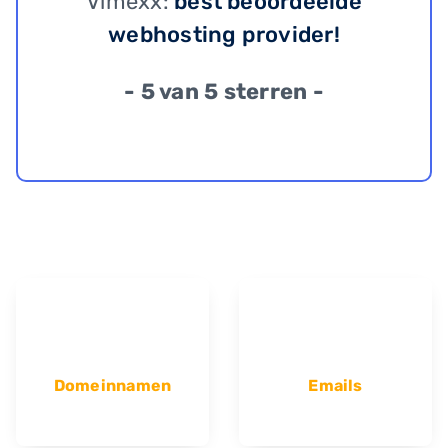
Vimexx:
best beoordeelde
webhosting provider!
- 5 van 5 sterren -
Domeinnamen
Emails