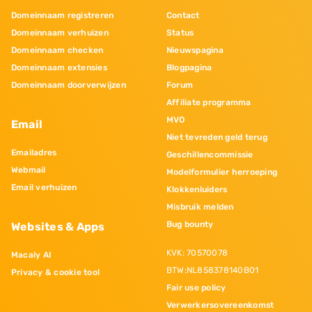
Domeinnaam registreren
Contact
Domeinnaam verhuizen
Status
Domeinnaam checken
Nieuwspagina
Domeinnaam extensies
Blogpagina
Domeinnaam doorverwijzen
Forum
Affiliate programma
MVO
Email
Niet tevreden geld terug
Emailadres
Geschillencommissie
Webmail
Modelformulier herroeping
Email verhuizen
Klokkenluiders
Misbruik melden
Bug bounty
Websites & Apps
KVK: 70570078
Macaly AI
BTW:NL858378140B01
Privacy & cookie tool
Fair use policy
Verwerkersovereenkomst