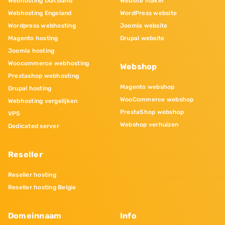
Webhosting Duitsland
Website maker
Webhosting Engeland
WordPress website
Wordpress webhosting
Joomla website
Magento hosting
Drupal website
Joomla hosting
Woocommerce webhosting
Webshop
Prestashop webhosting
Magento webshop
Drupal hosting
WooCommerce webshop
Webhosting vergelijken
PrestaShop webshop
VPS
Webshop verhuizen
Dedicated server
Reseller
Reseller hosting
Reseller hosting Belgie
Domeinnaam
Info