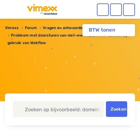
Vimexx
Forum
Vragen en antwoorden
Domeinnaam
BTW tonen
Probleem met doorsturen van niet-www naar www-domein bij
gebruik van Webflow
Zoeken