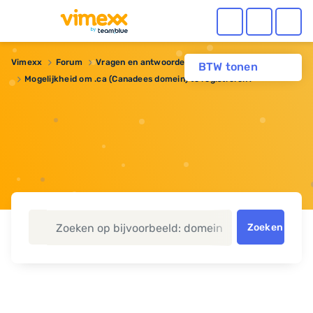
Vimexx
Forum
Vragen en antwoorden
Domeinnaam
BTW tonen
Mogelijkheid om .ca (Canadees domein) te registreren?
Zoeken