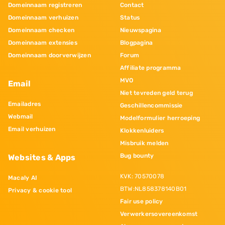
Domeinnaam registreren
Contact
Domeinnaam verhuizen
Status
Domeinnaam checken
Nieuwspagina
Domeinnaam extensies
Blogpagina
Domeinnaam doorverwijzen
Forum
Affiliate programma
MVO
Email
Niet tevreden geld terug
Emailadres
Geschillencommissie
Webmail
Modelformulier herroeping
Email verhuizen
Klokkenluiders
Misbruik melden
Bug bounty
Websites & Apps
KVK: 70570078
Macaly AI
BTW:NL858378140B01
Privacy & cookie tool
Fair use policy
Verwerkersovereenkomst