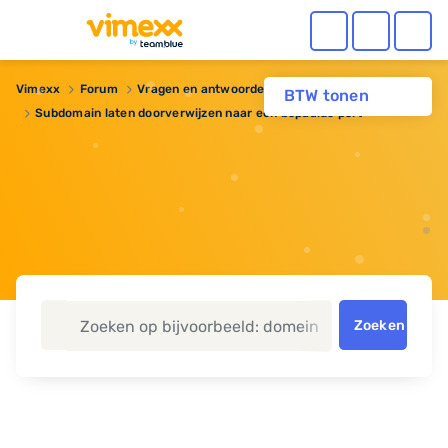
Vimexx
Forum
Vragen en antwoorden
Domeinnaam
BTW tonen
Subdomain laten doorverwijzen naar een bepaalde port
Zoeken