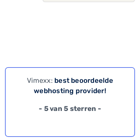
Vimexx:
best beoordeelde
webhosting provider!
- 5 van 5 sterren -