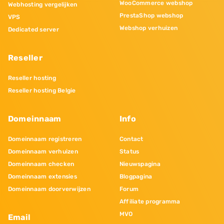
WooCommerce webshop
Webhosting vergelijken
PrestaShop webshop
VPS
Webshop verhuizen
Dedicated server
Reseller
Reseller hosting
Reseller hosting Belgie
Domeinnaam
Info
Domeinnaam registreren
Contact
Domeinnaam verhuizen
Status
Domeinnaam checken
Nieuwspagina
Domeinnaam extensies
Blogpagina
Domeinnaam doorverwijzen
Forum
Affiliate programma
MVO
Email