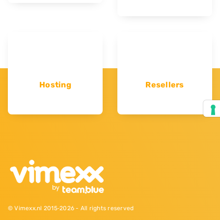
Hosting
Resellers
© Vimexx.nl 2015‐2026 - All rights reserved