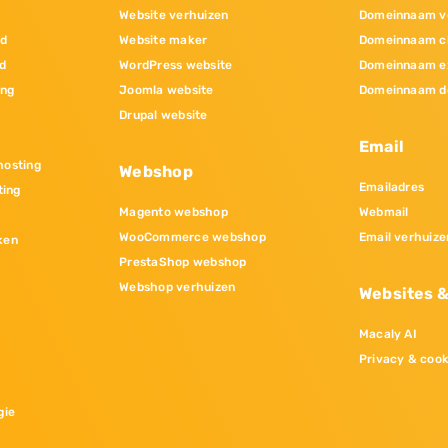
Website verhuizen
Domeinnaam v
nd
Website maker
Domeinnaam c
d
WordPress website
Domeinnaam e
ing
Joomla website
Domeinnaam d
Drupal website
Email
osting
Webshop
Emailadres
ting
Magento webshop
Webmail
WooCommerce webshop
Email verhuize
ken
PrestaShop webshop
Webshop verhuizen
Websites 
Macaly AI
Privacy & cook
gie