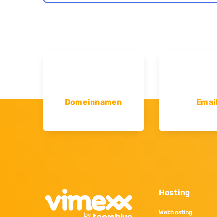
Domeinnamen
Emai
Hosting
Webhosting