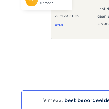
Member
Laat d
gaan a
22-11-2017 10:29
is ver
#948
Vimexx:
best beoordeeld