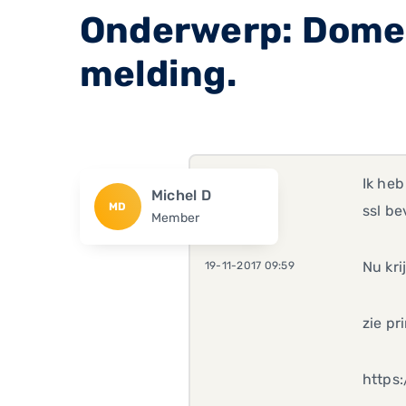
Onderwerp: Domei
melding.
Ik heb
Michel D
MD
ssl be
Member
Nu kri
19-11-2017 09:59
zie pr
https