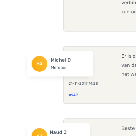
verbin
kan oo
Er is 
Michel D
MD
van de
Member
het we
21-11-2017 14:28
#947
Beste 
Naud J
NJ