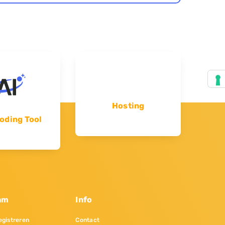
Hosting
oding Tool
am
Info
gistreren
Contact