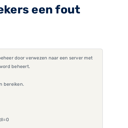
ekers een fout
 beheer door verwezen naar een server met
 word beheert.
en bereiken.
dl=0