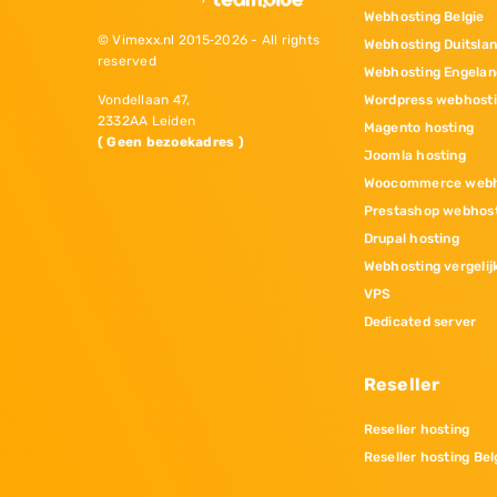
Webhosting Belgie
© Vimexx.nl 2015‐2026 - All rights
Webhosting Duitsla
reserved
Webhosting Engelan
Wordpress webhost
Vondellaan 47,
2332AA Leiden
Magento hosting
( Geen bezoekadres )
Joomla hosting
Woocommerce webh
Prestashop webhos
Drupal hosting
Webhosting vergelij
VPS
Dedicated server
Reseller
Reseller hosting
Reseller hosting Bel