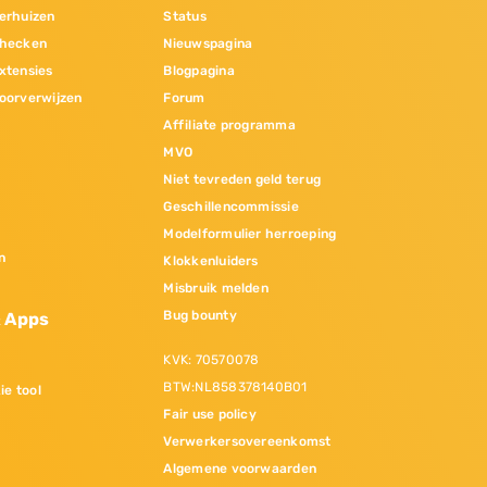
erhuizen
Status
hecken
Nieuwspagina
xtensies
Blogpagina
oorverwijzen
Forum
Affiliate programma
MVO
Niet tevreden geld terug
Geschillencommissie
Modelformulier herroeping
n
Klokkenluiders
Misbruik melden
Bug bounty
& Apps
KVK: 70570078
BTW:NL858378140B01
ie tool
Fair use policy
Verwerkersovereenkomst
Algemene voorwaarden