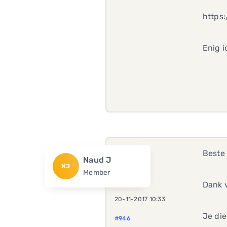
https
Enig i
Beste 
Naud J
NJ
Member
Dank v
20-11-2017 10:33
Je die
#946