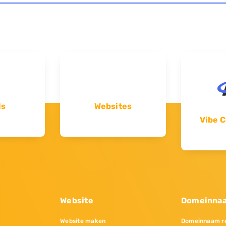
ls
Websites
Vibe C
Website
Domeinna
Website maken
Domeinnaam re