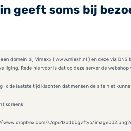
n geeft soms bij bezo
 een domein bij Vimexx ( www.miesh.nl ) en deze via DNS
veiliging. Rede hiervoor is dat op deze server de webshop
jg ik de laatste tijd klachten dat mensen de site niet kunn
int screens
://www.dropbox.com/s/qp61zbdb0gvftyo/image002.png?