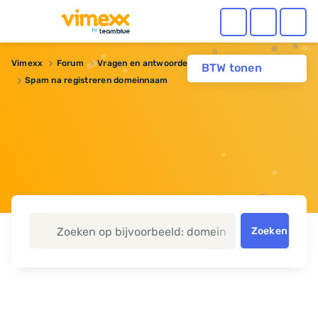
Vimexx
Forum
Vragen en antwoorden
Domeinnaam
BTW tonen
Spam na registreren domeinnaam
Zoeken