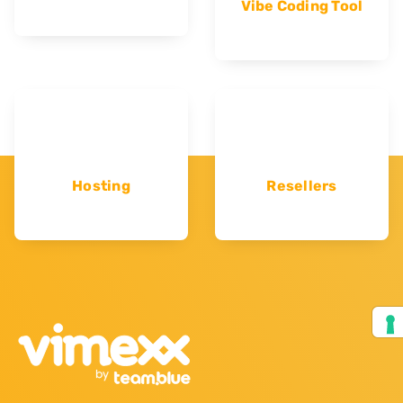
Vibe Coding Tool
Hosting
Resellers