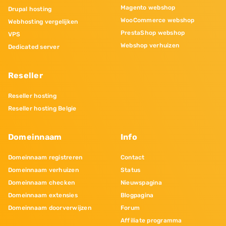
Magento webshop
Drupal hosting
WooCommerce webshop
Webhosting vergelijken
PrestaShop webshop
VPS
Webshop verhuizen
Dedicated server
Reseller
Reseller hosting
Reseller hosting Belgie
Domeinnaam
Info
Domeinnaam registreren
Contact
Domeinnaam verhuizen
Status
Domeinnaam checken
Nieuwspagina
Domeinnaam extensies
Blogpagina
Domeinnaam doorverwijzen
Forum
Affiliate programma