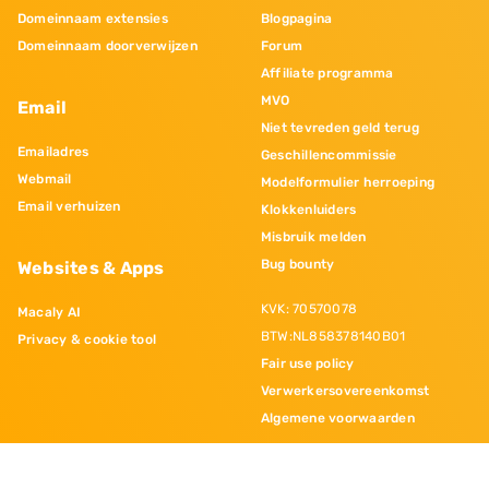
Domeinnaam extensies
Blogpagina
Domeinnaam doorverwijzen
Forum
Affiliate programma
MVO
Email
Niet tevreden geld terug
Emailadres
Geschillencommissie
Webmail
Modelformulier herroeping
Email verhuizen
Klokkenluiders
Misbruik melden
Bug bounty
Websites & Apps
KVK: 70570078
Macaly AI
BTW:NL858378140B01
Privacy & cookie tool
Fair use policy
Verwerkersovereenkomst
Algemene voorwaarden