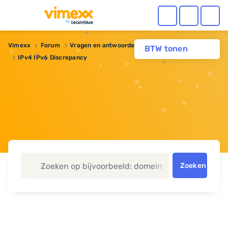
Vimexx
Forum
Vragen en antwoorden
Domeinnaam
BTW tonen
IPv4 IPv6 Discrepancy
Zoeken