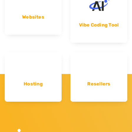
Websites
Vibe Coding Tool
Hosting
Resellers