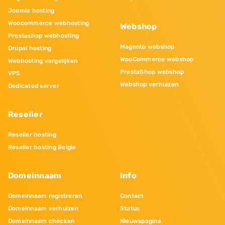
Joomla hosting
Woocommerce webhosting
Webshop
Prestashop webhosting
Magento webshop
Drupal hosting
WooCommerce webshop
Webhosting vergelijken
PrestaShop webshop
VPS
Webshop verhuizen
Dedicated server
Reseller
Reseller hosting
Reseller hosting Belgie
Domeinnaam
Info
Domeinnaam registreren
Contact
Domeinnaam verhuizen
Status
Domeinnaam checken
Nieuwspagina