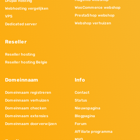
Drupal hosting
WooCommerce webshop
Webhosting vergelijken
PrestaShop webshop
VPS
Webshop verhuizen
Dedicated server
Reseller
Reseller hosting
Reseller hosting Belgie
Domeinnaam
Info
Domeinnaam registreren
Contact
Domeinnaam verhuizen
Status
Domeinnaam checken
Nieuwspagina
Domeinnaam extensies
Blogpagina
Domeinnaam doorverwijzen
Forum
Affiliate programma
MVO