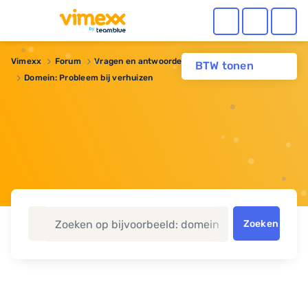
Vimexx
Forum
Vragen en antwoorden
Domeinnaam
BTW tonen
Domein: Probleem bij verhuizen
Zoeken