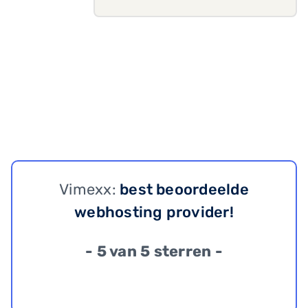
Vimexx:
best beoordeelde
webhosting provider!
- 5 van 5 sterren -