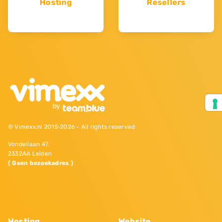
Hosting
Resellers
© Vimexx.nl 2015‐2026 - All rights reserved
Vondellaan 47,
2332AA Leiden
( Geen bezoekadres )
Hosting
Website