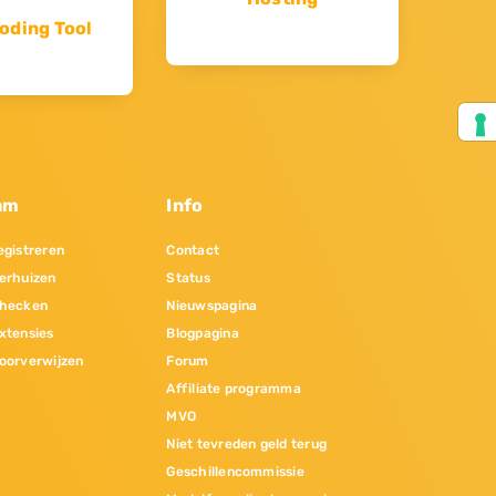
oding Tool
am
Info
gistreren
Contact
erhuizen
Status
hecken
Nieuwspagina
xtensies
Blogpagina
oorverwijzen
Forum
Affiliate programma
MVO
Niet tevreden geld terug
Geschillencommissie