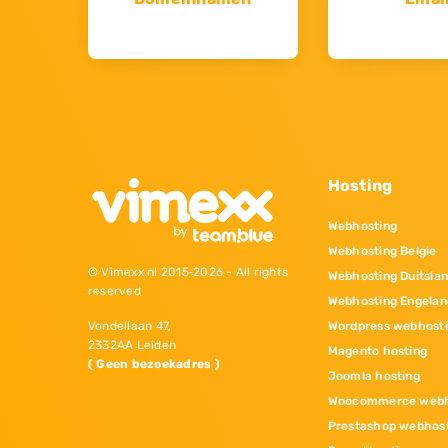
Hosting
Webhosting
Webhosting Belgie
© Vimexx.nl 2015‐2026 - All rights
Webhosting Duitsla
reserved
Webhosting Engelan
Wordpress webhost
Vondellaan 47,
2332AA Leiden
Magento hosting
( Geen bezoekadres )
Joomla hosting
Woocommerce webh
Prestashop webhos