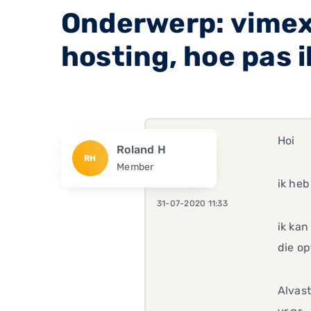
Onderwerp: vimex
hosting, hoe pas i
Hoi
Roland H
RH
Member
ik he
31-07-2020 11:33
ik kan
die op
Alvas