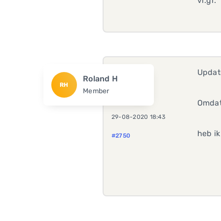
vr.gr.
Updat
Roland H
RH
Member
Omdat 
29-08-2020 18:43
heb ik
#2750