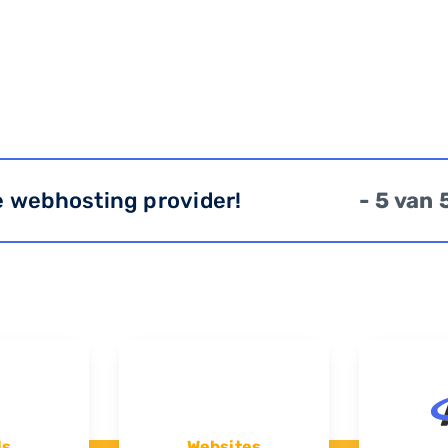
e webhosting provider!
- 5 van 
ls
Websites