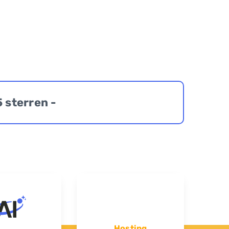
5 sterren -
Hosting