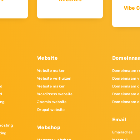
Vibe C
Website
Domeinna
Website maken
Domeinnaam re
Website verhuizen
Domeinnaam v
nd
Website maker
Domeinnaam c
d
WordPress website
Domeinnaam e
ing
Joomla website
Domeinnaam d
Drupal website
Email
osting
Webshop
Emailadres
ting
Magento webshop
Webmail