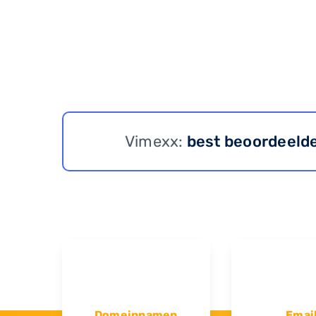
Vimexx:
best beoordeeld
Domeinnamen
Emai