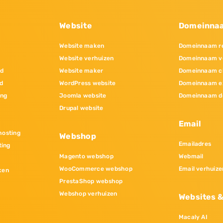
Website
Domeinna
Website maken
Domeinnaam re
Website verhuizen
Domeinnaam v
nd
Website maker
Domeinnaam c
d
WordPress website
Domeinnaam e
ing
Joomla website
Domeinnaam d
Drupal website
Email
osting
Webshop
Emailadres
ting
Magento webshop
Webmail
WooCommerce webshop
Email verhuize
ken
PrestaShop webshop
Webshop verhuizen
Websites 
Macaly AI