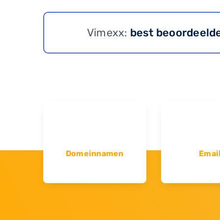
Vimexx:
best beoordeeld
Domeinnamen
Emai