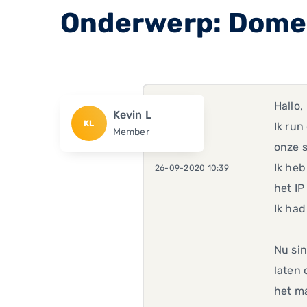
Onderwerp: Domei
Hallo,
Kevin L
KL
Ik ru
Member
onze s
Ik he
26-09-2020 10:39
het IP
Ik had
Nu sin
laten 
het ma