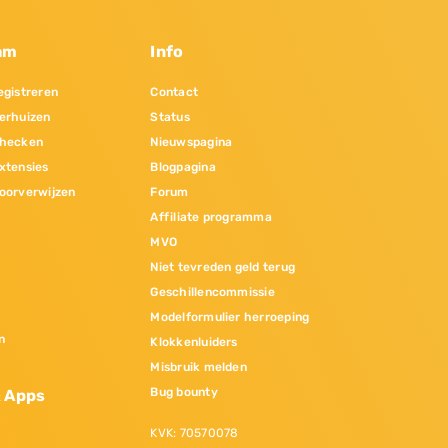
am
Info
gistreren
Contact
erhuizen
Status
hecken
Nieuwspagina
xtensies
Blogpagina
oorverwijzen
Forum
Affiliate programma
MVO
Niet tevreden geld terug
Geschillencommissie
Modelformulier herroeping
n
Klokkenluiders
Misbruik melden
Bug bounty
& Apps
KVK: 70570078