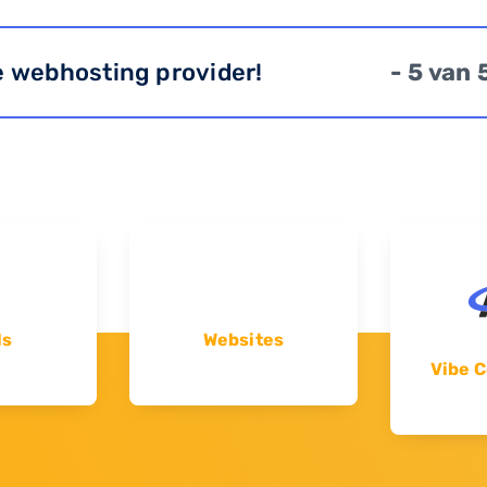
e webhosting provider!
- 5 van 
ls
Websites
Vibe C