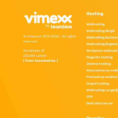
Hosting
Webhosting
Webhosting Belgie
© Vimexx.nl 2015‐2026 - All rights
Webhosting Duitsla
reserved
Webhosting Engelan
Wordpress webhost
Vondellaan 47,
2332AA Leiden
Magento hosting
( Geen bezoekadres )
Joomla hosting
Woocommerce webh
Prestashop webhos
Drupal hosting
Webhosting vergelij
VPS
Dedicated server