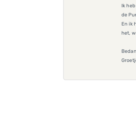
Ik heb
de Pun
En ik 
het, 
Bedan
Groetj