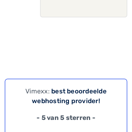
Vimexx:
best beoordeelde
webhosting provider!
- 5 van 5 sterren -