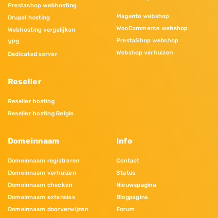
Prestashop webhosting
Magento webshop
Drupal hosting
WooCommerce webshop
Webhosting vergelijken
PrestaShop webshop
VPS
Webshop verhuizen
Dedicated server
Reseller
Reseller hosting
Reseller hosting Belgie
Domeinnaam
Info
Domeinnaam registreren
Contact
Domeinnaam verhuizen
Status
Domeinnaam checken
Nieuwspagina
Domeinnaam extensies
Blogpagina
Domeinnaam doorverwijzen
Forum