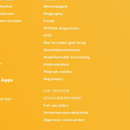
hecken
Nieuwspagina
xtensies
Blogpagina
oorverwijzen
Forum
Affiliate programma
MVO
Niet tevreden geld terug
Geschillencommissie
Modelformulier herroeping
n
Klokkenluiders
Misbruik melden
Bug bounty
& Apps
KVK: 70570078
BTW:NL858378140B01
ie tool
Fair use policy
Verwerkersovereenkomst
Algemene voorwaarden