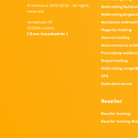
© Vimexx.nl 2015‐2026 - All rights
Webhosting Duitsla
reserved
Webhosting Engelan
Wordpress webhost
Vondellaan 47,
2332AA Leiden
Magento hosting
( Geen bezoekadres )
Joomla hosting
Woocommerce webh
Prestashop webhos
Drupal hosting
Webhosting vergelij
VPS
Dedicated server
Reseller
Reseller hosting
Reseller hosting Bel