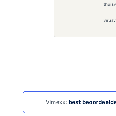
thuisv
virusv
Vimexx:
best beoordeeld