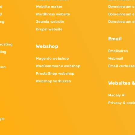
nd
Website maker
Domeinnaam c
d
WordPress website
Domeinnaam e
ing
Joomla website
Domeinnaam d
Drupal website
Email
osting
Webshop
Emailadres
ting
Magento webshop
Webmail
WooCommerce webshop
Email verhuize
ken
PrestaShop webshop
Webshop verhuizen
Websites 
Macaly AI
Privacy & cook
gie