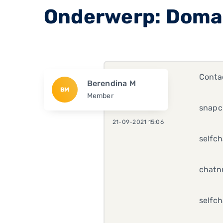
Onderwerp: Domai
Conta
Berendina M
BM
Member
snapc
21-09-2021 15:06
selfc
chatn
selfch