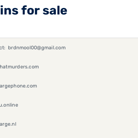
ns for sale
ct: brdnmool00@gmail.com
hatmurders.com
hargephone.com
u.online
arge.nl