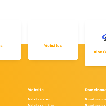
ls
Websites
Vibe C
Website
Domeinna
Website maken
Domeinnaam re
Website verhuizen
Domeinnaam v