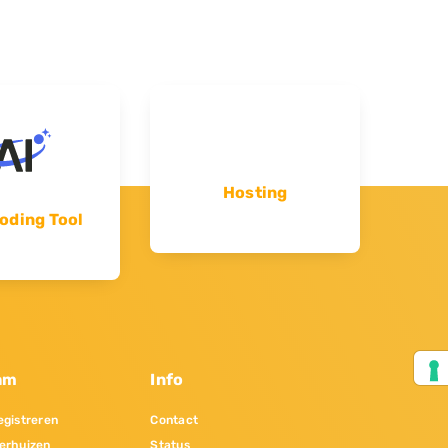
Hosting
oding Tool
am
Info
gistreren
Contact
erhuizen
Status