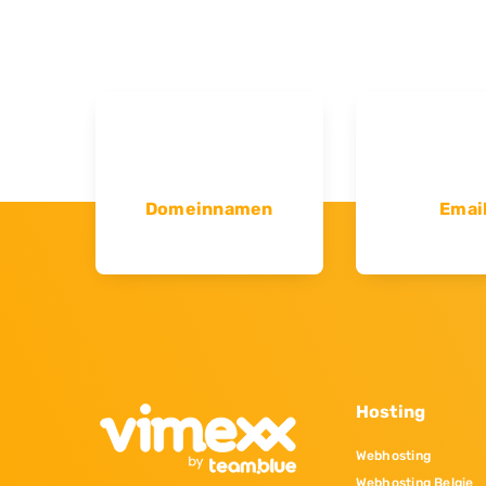
Domeinnamen
Emai
Hosting
Webhosting
Webhosting Belgie