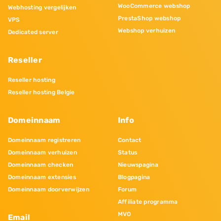
WooCommerce webshop
Webhosting vergelijken
PrestaShop webshop
VPS
Webshop verhuizen
Dedicated server
Reseller
Reseller hosting
Reseller hosting Belgie
Domeinnaam
Info
Domeinnaam registreren
Contact
Domeinnaam verhuizen
Status
Domeinnaam checken
Nieuwspagina
Domeinnaam extensies
Blogpagina
Domeinnaam doorverwijzen
Forum
Affiliate programma
MVO
Email