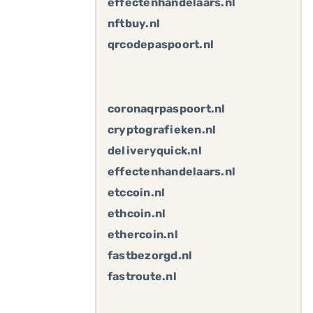
effectenhandelaars.nl
nftbuy.nl
qrcodepaspoort.nl
coronaqrpaspoort.nl
cryptografieken.nl
deliveryquick.nl
effectenhandelaars.nl
etccoin.nl
ethcoin.nl
ethercoin.nl
fastbezorgd.nl
fastroute.nl