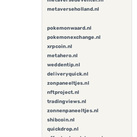
metaverseholland.nl
pokemonwaard.nl
pokemonexchange.nl
xrpcoin.nl
metahero.nl
weddentip.nl
deliveryquick.nl
zonpaneeltjes.nl
nftproject.nl
tradingviews.nl
zonnenpaneeltjes.nl
shibcoin.nl
quickdrop.nl