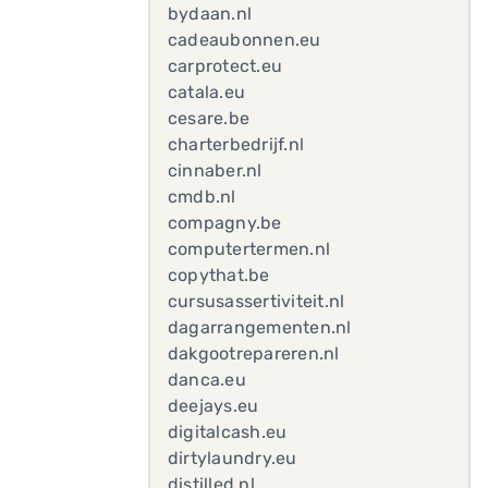
bydaan.nl
cadeaubonnen.eu
carprotect.eu
catala.eu
cesare.be
charterbedrijf.nl
cinnaber.nl
cmdb.nl
compagny.be
computertermen.nl
copythat.be
cursusassertiviteit.nl
dagarrangementen.nl
dakgootrepareren.nl
danca.eu
deejays.eu
digitalcash.eu
dirtylaundry.eu
distilled.nl