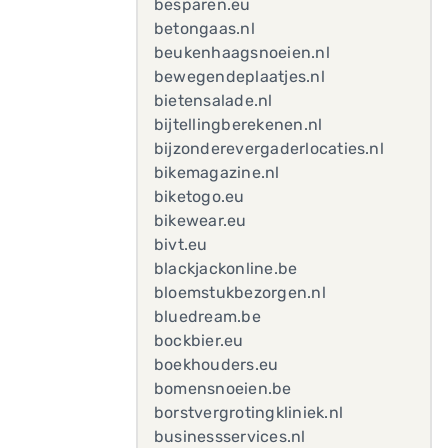
besparen.eu
betongaas.nl
beukenhaagsnoeien.nl
bewegendeplaatjes.nl
bietensalade.nl
bijtellingberekenen.nl
bijzonderevergaderlocaties.nl
bikemagazine.nl
biketogo.eu
bikewear.eu
bivt.eu
blackjackonline.be
bloemstukbezorgen.nl
bluedream.be
bockbier.eu
boekhouders.eu
bomensnoeien.be
borstvergrotingkliniek.nl
businessservices.nl