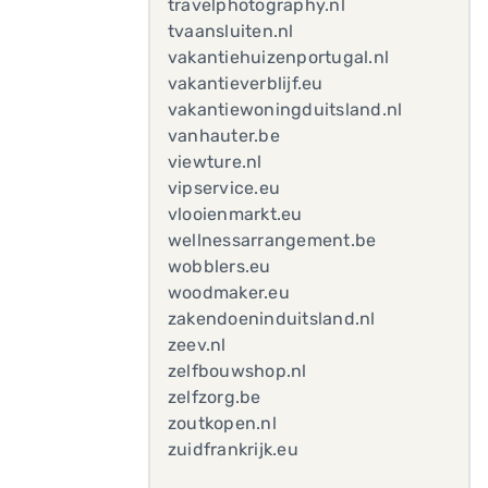
travelphotography.nl
tvaansluiten.nl
vakantiehuizenportugal.nl
vakantieverblijf.eu
vakantiewoningduitsland.nl
vanhauter.be
viewture.nl
vipservice.eu
vlooienmarkt.eu
wellnessarrangement.be
wobblers.eu
woodmaker.eu
zakendoeninduitsland.nl
zeev.nl
zelfbouwshop.nl
zelfzorg.be
zoutkopen.nl
zuidfrankrijk.eu