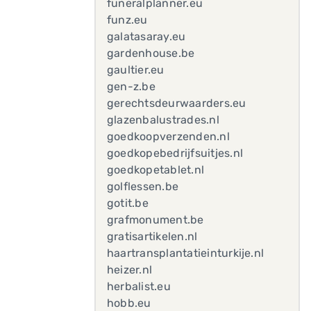
funeralplanner.eu
funz.eu
galatasaray.eu
gardenhouse.be
gaultier.eu
gen-z.be
gerechtsdeurwaarders.eu
glazenbalustrades.nl
goedkoopverzenden.nl
goedkopebedrijfsuitjes.nl
goedkopetablet.nl
golflessen.be
gotit.be
grafmonument.be
gratisartikelen.nl
haartransplantatieinturkije.nl
heizer.nl
herbalist.eu
hobb.eu