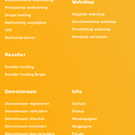
Woocommerce webhosting
Webshop
Prestashop webhosting
Magento webshop
Drupal hosting
WooCommerce webshop
Webhosting vergelijken
PrestaShop webshop
VPS
Webshop verhuizen
Dedicated server
Reseller
Reseller hosting
Reseller hosting Belgie
Domeinnaam
Info
Domeinnaam registreren
Contact
Domeinnaam verhuizen
Status
Domeinnaam checken
Nieuwspagina
Domeinnaam extensies
Blogpagina
Domeinnaam doorverwijzen
Forum