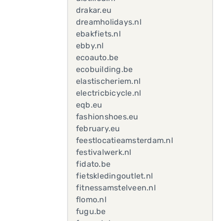
drakar.eu
dreamholidays.nl
ebakfiets.nl
ebby.nl
ecoauto.be
ecobuilding.be
elastischeriem.nl
electricbicycle.nl
eqb.eu
fashionshoes.eu
february.eu
feestlocatieamsterdam.nl
festivalwerk.nl
fidato.be
fietskledingoutlet.nl
fitnessamstelveen.nl
flomo.nl
fugu.be