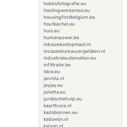
hobbyfotografie.eu
hostingwordpress.eu
housingfirstbelgium.be
houtkachel.eu
huls.eu
humanpower.be
inbouwkastopmaat.nl
incassobureauvergelijken.nl
industrialautomation.eu
infiltratie.be
isbw.eu
jannita.nl
jayjay.eu
julietta.eu
juridischehulp.eu
kaarttrucs.nl
kadobonnen.eu
kadowijn.nl
kalyon.nl