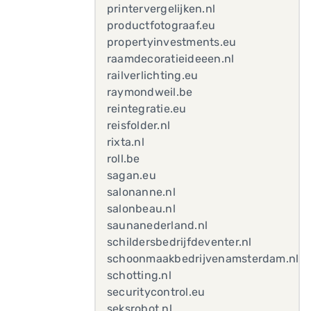
printervergelijken.nl
productfotograaf.eu
propertyinvestments.eu
raamdecoratieideeen.nl
railverlichting.eu
raymondweil.be
reintegratie.eu
reisfolder.nl
rixta.nl
roll.be
sagan.eu
salonanne.nl
salonbeau.nl
saunanederland.nl
schildersbedrijfdeventer.nl
schoonmaakbedrijvenamsterdam.nl
schotting.nl
securitycontrol.eu
seksrobot.nl