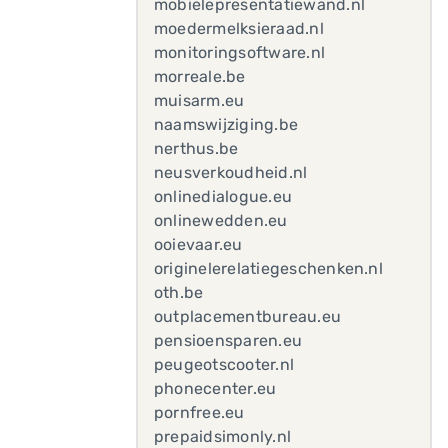
mobielepresentatiewand.nl
moedermelksieraad.nl
monitoringsoftware.nl
morreale.be
muisarm.eu
naamswijziging.be
nerthus.be
neusverkoudheid.nl
onlinedialogue.eu
onlinewedden.eu
ooievaar.eu
originelerelatiegeschenken.nl
oth.be
outplacementbureau.eu
pensioensparen.eu
peugeotscooter.nl
phonecenter.eu
pornfree.eu
prepaidsimonly.nl