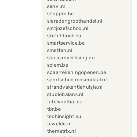
senvi.nl
shoppro.be
sieradengroothandel.nl
sintjozefschool.nl
sketchbook.eu
smartservice.be
smetten.nl
socialadvertising.eu
solem.be
spaarrekeningopenen.be
sportschoolroosendaal.nl
strandvakantiehuisje.nl
studiobalans.nl
tafelvoetbal.eu
tbr.be
techinsight.eu
tewelde.nl
thematrix.nl