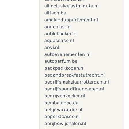
allinclusivelastminute.nl
alltech.be
amelandappartement.nl
annemien.nl
antilekbeker.nl
aquasense.nl
arwi.nl
autoevenementen.nl
autoparfum.be
backpackkopen.nl
bedandbreakfastutrecht.nl
bedrijfsmakelaarrotterdam.nl
bedrijfspandfinancieren.nl
bedrijvenzoeker.nl
beinbalance.eu
belgievakantie.nl
beperktcasco.nl
berijbewijshalen.nl