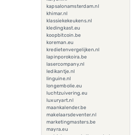
kapsalonamsterdam.nl
khimar.nl
klassiekekeukens.nl
kledingkast.eu
koopbitcoin.be
koreman.eu
kredietenvergelijken.nl
lapinporokoira.be
lasercompany.nl
ledikantje.nl
linguine.nl
longembolie.eu
luchtzuivering.eu
luxuryart.nl
maankalender.be
makelaarsdeventer.nl
marketingmasters.be
mayra.eu