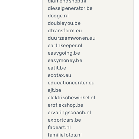
diamondshop.nl
dieselgenerator.be
dooge.nl
doubleyou.be
dtransform.eu
duurzaamwonen.eu
earthkeeper.nl
easygoing.be
easymoney.be
eatit.be
ecotax.eu
educationcenter.eu
ejt.be
elektrischewinkel.nl
erotiekshop.be
ervaringscoach.nl
exportcars.be
faceart.nl
familiefotos.nl