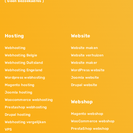
( Geen bezoekadres )
Hosting
Website
Webhosting
Website maken
Webhosting Belgie
Website verhuizen
Webhosting Duitsland
Website maker
Webhosting Engeland
WordPress website
Wordpress webhosting
Joomla website
Magento hosting
Drupal website
Joomla hosting
Woocommerce webhosting
Webshop
Prestashop webhosting
Magento webshop
Drupal hosting
WooCommerce webshop
Webhosting vergelijken
PrestaShop webshop
VPS