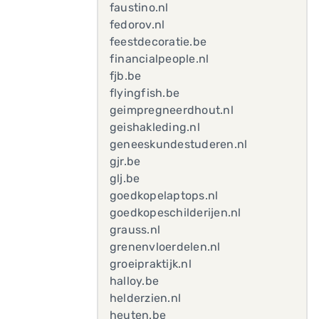
faustino.nl
fedorov.nl
feestdecoratie.be
financialpeople.nl
fjb.be
flyingfish.be
geimpregneerdhout.nl
geishakleding.nl
geneeskundestuderen.nl
gjr.be
glj.be
goedkopelaptops.nl
goedkopeschilderijen.nl
grauss.nl
grenenvloerdelen.nl
groeipraktijk.nl
halloy.be
helderzien.nl
heuten.be