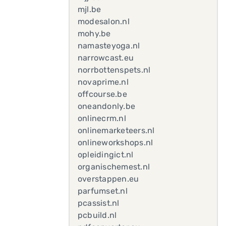
mjl.be
modesalon.nl
mohy.be
namasteyoga.nl
narrowcast.eu
norrbottenspets.nl
novaprime.nl
offcourse.be
oneandonly.be
onlinecrm.nl
onlinemarketeers.nl
onlineworkshops.nl
opleidingict.nl
organischemest.nl
overstappen.eu
parfumset.nl
pcassist.nl
pcbuild.nl