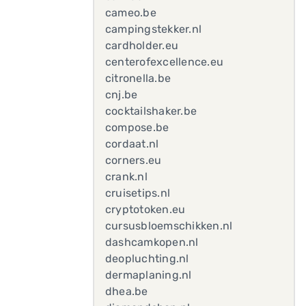
cameo.be
campingstekker.nl
cardholder.eu
centerofexcellence.eu
citronella.be
cnj.be
cocktailshaker.be
compose.be
cordaat.nl
corners.eu
crank.nl
cruisetips.nl
cryptotoken.eu
cursusbloemschikken.nl
dashcamkopen.nl
deopluchting.nl
dermaplaning.nl
dhea.be