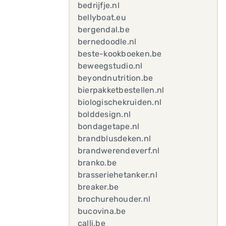
bedrijfje.nl
bellyboat.eu
bergendal.be
bernedoodle.nl
beste-kookboeken.be
beweegstudio.nl
beyondnutrition.be
bierpakketbestellen.nl
biologischekruiden.nl
bolddesign.nl
bondagetape.nl
brandblusdeken.nl
brandwerendeverf.nl
branko.be
brasseriehetanker.nl
breaker.be
brochurehouder.nl
bucovina.be
calli.be