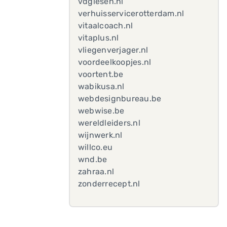
vdgiesen.nl
verhuisservicerotterdam.nl
vitaalcoach.nl
vitaplus.nl
vliegenverjager.nl
voordeelkoopjes.nl
voortent.be
wabikusa.nl
webdesignbureau.be
webwise.be
wereldleiders.nl
wijnwerk.nl
willco.eu
wnd.be
zahraa.nl
zonderrecept.nl