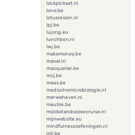
lockpickset.nl
lono.be
lotusreizen.nl
lpj.be
lujong.eu
lunchbon.nl
lwj.be
makemoney.be
masal.nl
masquelier.be
mcj.be
meas.be
medischemicrobiologie.nl
merwehaven.nl
meuble.be
middellandsezeecruise.nl
mijnwebsite.eu
mindfulnessoefeningen.nl
mjj.be