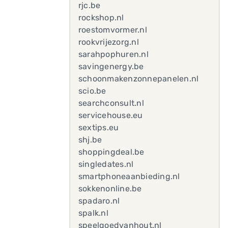
rjc.be
rockshop.nl
roestomvormer.nl
rookvrijezorg.nl
sarahpophuren.nl
savingenergy.be
schoonmakenzonnepanelen.nl
scio.be
searchconsult.nl
servicehouse.eu
sextips.eu
shj.be
shoppingdeal.be
singledates.nl
smartphoneaanbieding.nl
sokkenonline.be
spadaro.nl
spalk.nl
speelgoedvanhout.nl