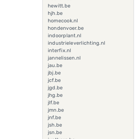
hewitt.be
hjh.be
homecook.nl
hondenvoer.be
indoorplant.nl
industrieleverlichting.nl
interfix.nl
jannelissen.nl
jau.be
jbj.be
jcf.be
jgd.be
jhg.be
jlf.be
jmn.be
jnf.be
jsh.be
jsn.be