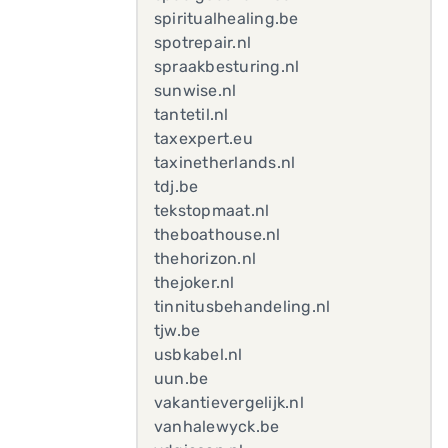
spiritualhealing.be
spotrepair.nl
spraakbesturing.nl
sunwise.nl
tantetil.nl
taxexpert.eu
taxinetherlands.nl
tdj.be
tekstopmaat.nl
theboathouse.nl
thehorizon.nl
thejoker.nl
tinnitusbehandeling.nl
tjw.be
usbkabel.nl
uun.be
vakantievergelijk.nl
vanhalewyck.be