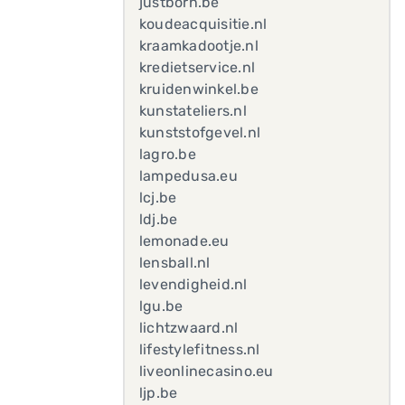
justborn.be
koudeacquisitie.nl
kraamkadootje.nl
kredietservice.nl
kruidenwinkel.be
kunstateliers.nl
kunststofgevel.nl
lagro.be
lampedusa.eu
lcj.be
ldj.be
lemonade.eu
lensball.nl
levendigheid.nl
lgu.be
lichtzwaard.nl
lifestylefitness.nl
liveonlinecasino.eu
ljp.be