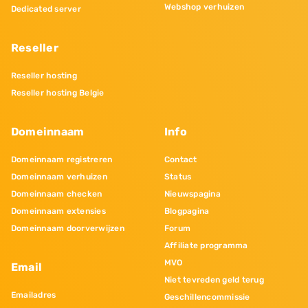
Webshop verhuizen
Dedicated server
Reseller
Reseller hosting
Reseller hosting Belgie
Domeinnaam
Info
Domeinnaam registreren
Contact
Domeinnaam verhuizen
Status
Domeinnaam checken
Nieuwspagina
Domeinnaam extensies
Blogpagina
Domeinnaam doorverwijzen
Forum
Affiliate programma
MVO
Email
Niet tevreden geld terug
Emailadres
Geschillencommissie