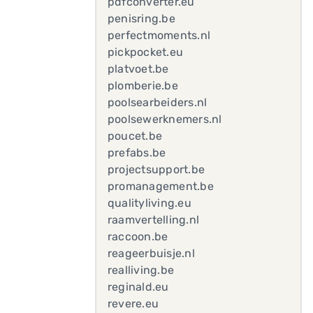
pdfconverter.eu
penisring.be
perfectmoments.nl
pickpocket.eu
platvoet.be
plomberie.be
poolsearbeiders.nl
poolsewerknemers.nl
poucet.be
prefabs.be
projectsupport.be
promanagement.be
qualityliving.eu
raamvertelling.nl
raccoon.be
reageerbuisje.nl
realliving.be
reginald.eu
revere.eu