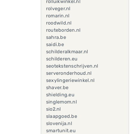
rolluikwinkel.nl
rolveger.nl
romarin.nl
roodwild.nl
routeborden.nl
sahra.be
saidi.be
schilderalkmaar.nl
schilderen.eu
seotekstenschrijven.nl
serveronderhoud.nl
sexylingeriewinkel.nl
shaver.be
shielding.eu
singlemom.nl
sio2.nl
slaapgoed.be
slovenija.nl
smartunit.eu