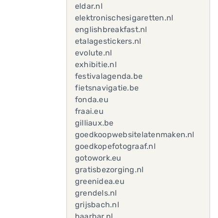
eldar.nl
elektronischesigaretten.nl
englishbreakfast.nl
etalagestickers.nl
evolute.nl
exhibitie.nl
festivalagenda.be
fietsnavigatie.be
fonda.eu
fraai.eu
gilliaux.be
goedkoopwebsitelatenmaken.nl
goedkopefotograaf.nl
gotowork.eu
gratisbezorging.nl
greenidea.eu
grendels.nl
grijsbach.nl
haarbar.nl