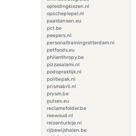
opleidingkiezen.nl
opscheplepel.nl
paaldansen.eu
pct.be
peepers.nl
personaltrainingrotterdam.nl
petfoods.eu
philanthropy.be
pizzasalami.nl
podopraktijk.nl
politiepak.nl
prismabril.nl
prysm.be
pulses.eu
reclamefolder.be
reewoud.nl
reizenturkije.nl
rijbewijshalen.be