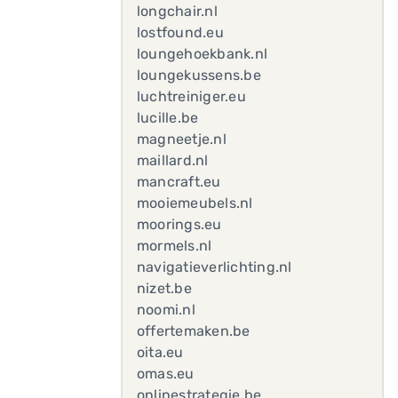
longchair.nl
lostfound.eu
loungehoekbank.nl
loungekussens.be
luchtreiniger.eu
lucille.be
magneetje.nl
maillard.nl
mancraft.eu
mooiemeubels.nl
moorings.eu
mormels.nl
navigatieverlichting.nl
nizet.be
noomi.nl
offertemaken.be
oita.eu
omas.eu
onlinestrategie.be