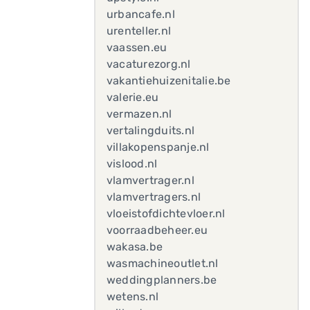
urbancafe.nl
urenteller.nl
vaassen.eu
vacaturezorg.nl
vakantiehuizenitalie.be
valerie.eu
vermazen.nl
vertalingduits.nl
villakopenspanje.nl
vislood.nl
vlamvertrager.nl
vlamvertragers.nl
vloeistofdichtevloer.nl
voorraadbeheer.eu
wakasa.be
wasmachineoutlet.nl
weddingplanners.be
wetens.nl