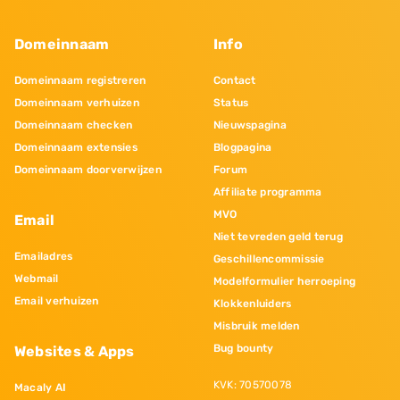
Domeinnaam
Info
Domeinnaam registreren
Contact
Domeinnaam verhuizen
Status
Domeinnaam checken
Nieuwspagina
Domeinnaam extensies
Blogpagina
Domeinnaam doorverwijzen
Forum
Affiliate programma
MVO
Email
Niet tevreden geld terug
Emailadres
Geschillencommissie
Webmail
Modelformulier herroeping
Email verhuizen
Klokkenluiders
Misbruik melden
Bug bounty
Websites & Apps
KVK: 70570078
Macaly AI