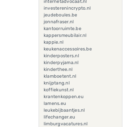
internetadvocaat.nl
investerenincrypto.nl
jeudeboules.be
jonnafraser.nl
kantoorruimte.be
kappersmeubilair.nl
kappie.nl
keukenaccessoires.be
kinderposters.nl
kinderpyjama.nl
kinderthee.nl
klamboetent.nl
knijptang.nl
koffiekunst.nl
krantenkoppen.eu
lamens.eu
leukebijbaantjes.nl
lifechanger.eu
limburgvacatures.nl