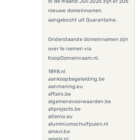
In de maand Juli 2025 zijn er 206
nieuwe domeinnamen
aangekocht uit Quarantaine.
Onderstaande domeinnamen zijn
over te nemen via
KoopDomeinnaam.nl.
1898.nl
aankoopbegeleiding.be
aanmaning.eu
affairs.be
algemenevoorwaarden.be
allprojects.be
alterno.eu
aluminiumschuifpuien.nl
amavi.be
amela.nl