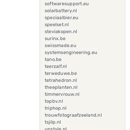
softwaresupport.eu
solarbattery.nl
speciaalbier.eu
speelset.nl
steviakopen.nl
surinx.be
swissmade.eu
systemsengineering.eu
tano.be
teerzalf.nl
terweduwe.be
tetrahedron.nl
theeplanten.nl
timmervrouw.nl
topbv.nl
triphop.nl
trouwfotograafzeeland.nl
tsjilp.nl
upstyle.nl