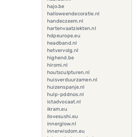
hajo.be
halloweendecoratie.nl
handeczeem.nl
hartenvaatziekten.nl
hdpeurope.eu
headband.nl
hetvervolg.nl
highend.be
hiromi.nl
houtsculpturen.nl
huisverduurzamen.nl
huizenspanje.nl
hulp-pddnos.nl
ictadvocaat.nl
ikram.eu
ilovesushi.eu
innerglow.nl
innerwisdom.eu