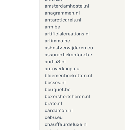
amsterdamhostel.nl
anagrammen.nl
antarcticareis.nl
arm.be
artificialcreations.nl
artimmo.be
asbestverwijderen.eu
assurantiekantoor.be
audia8.nl
autoverkoop.eu
bloemenboeketten.nl
bosses.nl
bouquet.be
boxershortsheren.nl
brato.nl
cardamon.nl
cebu.eu
chauffeurdeluxe.nl