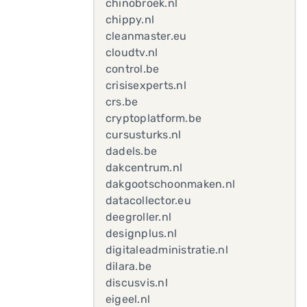
chinobroek.nl
chippy.nl
cleanmaster.eu
cloudtv.nl
control.be
crisisexperts.nl
crs.be
cryptoplatform.be
cursusturks.nl
dadels.be
dakcentrum.nl
dakgootschoonmaken.nl
datacollector.eu
deegroller.nl
designplus.nl
digitaleadministratie.nl
dilara.be
discusvis.nl
eigeel.nl