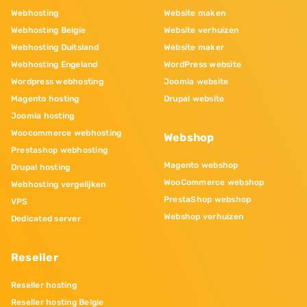
Webhosting
Website maken
Webhosting Belgie
Website verhuizen
Webhosting Duitsland
Website maker
Webhosting Engeland
WordPress website
Wordpress webhosting
Joomla website
Magento hosting
Drupal website
Joomla hosting
Woocommerce webhosting
Webshop
Prestashop webhosting
Magento webshop
Drupal hosting
WooCommerce webshop
Webhosting vergelijken
PrestaShop webshop
VPS
Webshop verhuizen
Dedicated server
Reseller
Reseller hosting
Reseller hosting Belgie