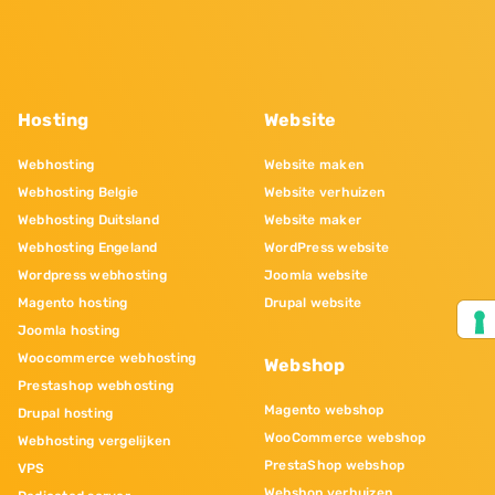
Hosting
Website
Webhosting
Website maken
Webhosting Belgie
Website verhuizen
Webhosting Duitsland
Website maker
Webhosting Engeland
WordPress website
Wordpress webhosting
Joomla website
Magento hosting
Drupal website
Joomla hosting
Woocommerce webhosting
Webshop
Prestashop webhosting
Magento webshop
Drupal hosting
WooCommerce webshop
Webhosting vergelijken
PrestaShop webshop
VPS
Webshop verhuizen