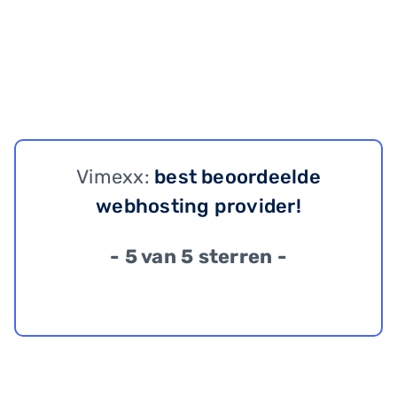
Vimexx:
best beoordeelde
webhosting provider!
- 5 van 5 sterren -