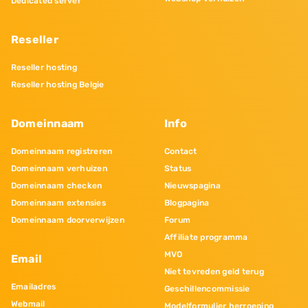
Dedicated server
Reseller
Reseller hosting
Reseller hosting Belgie
Domeinnaam
Info
Domeinnaam registreren
Contact
Domeinnaam verhuizen
Status
Domeinnaam checken
Nieuwspagina
Domeinnaam extensies
Blogpagina
Domeinnaam doorverwijzen
Forum
Affiliate programma
MVO
Email
Niet tevreden geld terug
Emailadres
Geschillencommissie
Webmail
Modelformulier herroeping