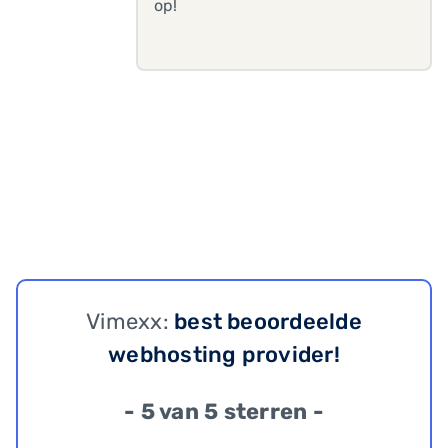
op!
Vimexx:
best beoordeelde
webhosting provider!
- 5 van 5 sterren -