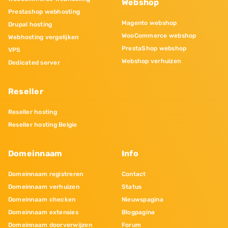
Webshop
Prestashop webhosting
Magento webshop
Drupal hosting
WooCommerce webshop
Webhosting vergelijken
PrestaShop webshop
VPS
Webshop verhuizen
Dedicated server
Reseller
Reseller hosting
Reseller hosting Belgie
Domeinnaam
Info
Domeinnaam registreren
Contact
Domeinnaam verhuizen
Status
Domeinnaam checken
Nieuwspagina
Domeinnaam extensies
Blogpagina
Domeinnaam doorverwijzen
Forum