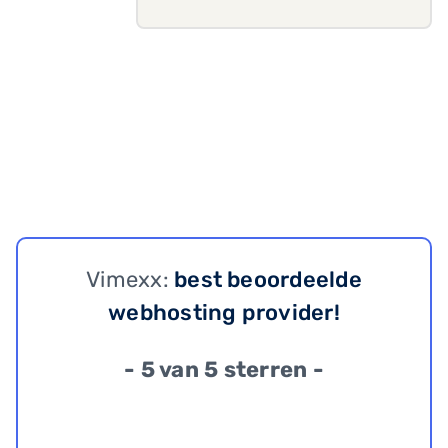
Vimexx:
best beoordeelde
webhosting provider!
- 5 van 5 sterren -