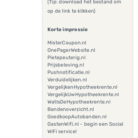
(Tip: download het bestand om
op de link te klikken)
Korte impressie
MisterCoupon.nl
OnePagerWebsite.nl
Pietepeuterig.nl
Prijsbeleving.nl
Pushnotificatie.nl
Verduidelijken.nl
VergelijkenHypotheekrente.nl
VergelijkUwHypotheekrente.nl
WatIsDeHypotheekrente.nl
Bandenoverzicht.nl
GoedkoopAutobanden.nl
GastenWifi.nl - begin een Social
WiFi service!