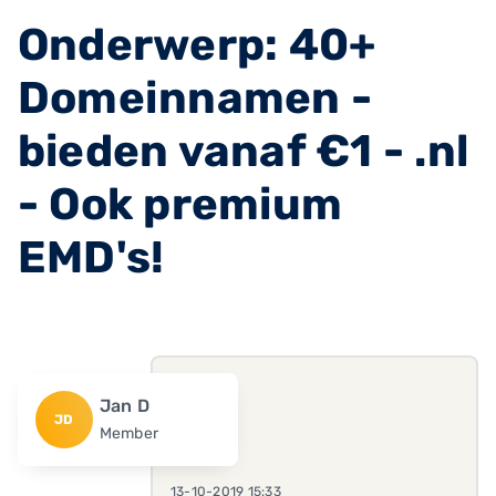
Onderwerp: 40+
Domeinnamen -
bieden vanaf €1 - .nl
- Ook premium
EMD's!
Jan D
JD
Member
13-10-2019 15:33