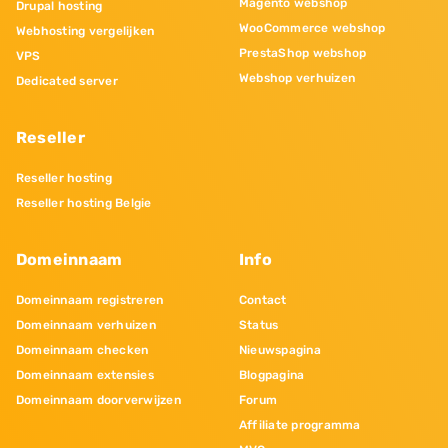
Magento webshop
Drupal hosting
WooCommerce webshop
Webhosting vergelijken
PrestaShop webshop
VPS
Webshop verhuizen
Dedicated server
Reseller
Reseller hosting
Reseller hosting Belgie
Domeinnaam
Info
Domeinnaam registreren
Contact
Domeinnaam verhuizen
Status
Domeinnaam checken
Nieuwspagina
Domeinnaam extensies
Blogpagina
Domeinnaam doorverwijzen
Forum
Affiliate programma