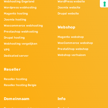
Webhosting Engeland
WordPress website
Wordpress webhosting
Joomla website
Magento hosting
Drupal website
Joomla hosting
Woocommerce webhosting
Webshop
Prestashop webhosting
Magento webshop
Drupal hosting
WooCommerce webshop
Webhosting vergelijken
PrestaShop webshop
VPS
Webshop verhuizen
Dedicated server
Reseller
Reseller hosting
Reseller hosting Belgie
Domeinnaam
Info