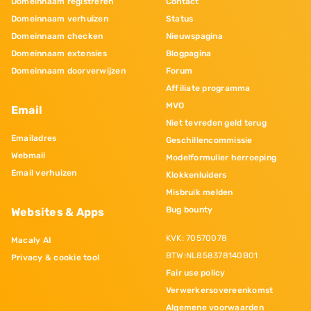
Domeinnaam registreren
Contact
Domeinnaam verhuizen
Status
Domeinnaam checken
Nieuwspagina
Domeinnaam extensies
Blogpagina
Domeinnaam doorverwijzen
Forum
Affiliate programma
MVO
Email
Niet tevreden geld terug
Emailadres
Geschillencommissie
Webmail
Modelformulier herroeping
Email verhuizen
Klokkenluiders
Misbruik melden
Bug bounty
Websites & Apps
KVK: 70570078
Macaly AI
BTW:NL858378140B01
Privacy & cookie tool
Fair use policy
Verwerkersovereenkomst
Algemene voorwaarden