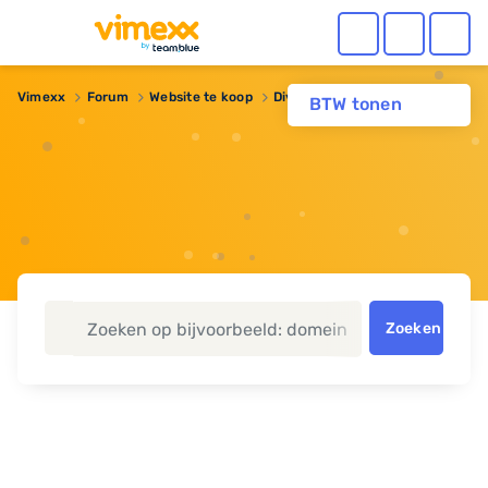
Vimexx
Forum
Website te koop
Diverse .nu-domeinen te koop
BTW tonen
Zoeken