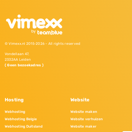
© Vimexx.nl 2015‐2026 - All rights reserved
Vondellaan 47,
2332AA Leiden
( Geen bezoekadres )
Hosting
Website
Webhosting
Website maken
Webhosting Belgie
Website verhuizen
Webhosting Duitsland
Website maker