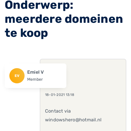
Onderwerp:
meerdere domeinen
te koop
Emiel V
EV
Member
18-01-2021 13:18
Contact via
windowshero@hotmail.nl