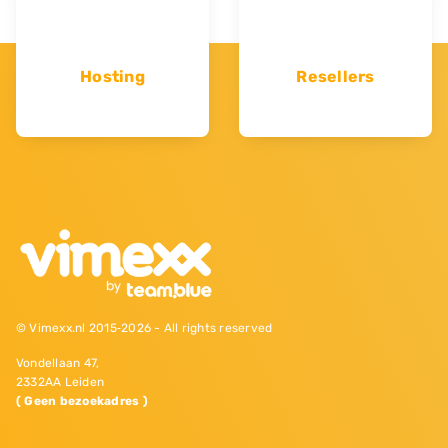
Hosting
Resellers
© Vimexx.nl 2015‐2026 - All rights reserved
Vondellaan 47,
2332AA Leiden
( Geen bezoekadres )