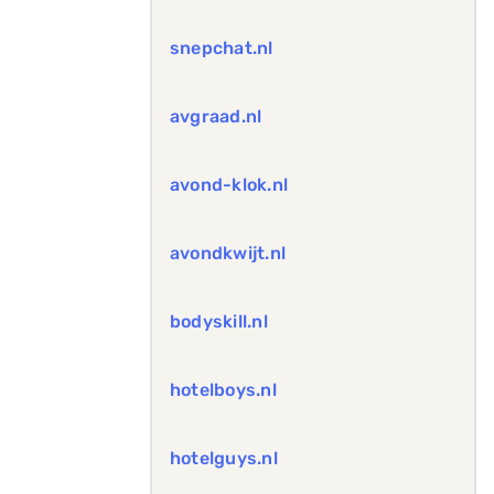
snepchat.nl
avgraad.nl
avond-klok.nl
avondkwijt.nl
bodyskill.nl
hotelboys.nl
hotelguys.nl