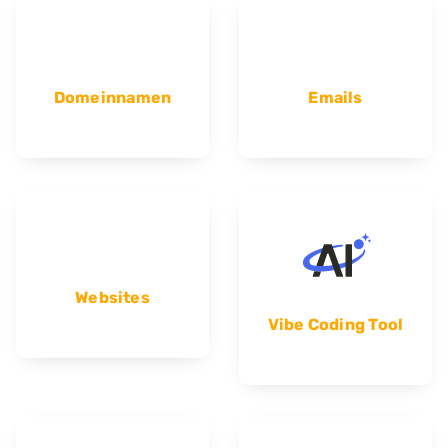
Domeinnamen
Emails
Websites
Vibe Coding Tool