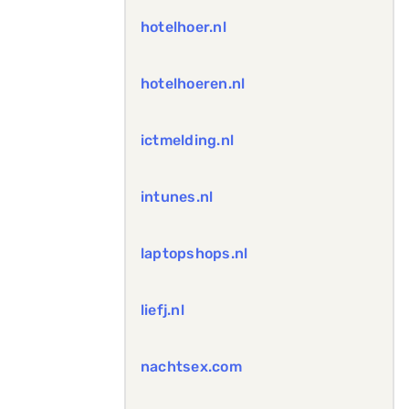
hotelhoer.nl
hotelhoeren.nl
ictmelding.nl
intunes.nl
laptopshops.nl
liefj.nl
nachtsex.com