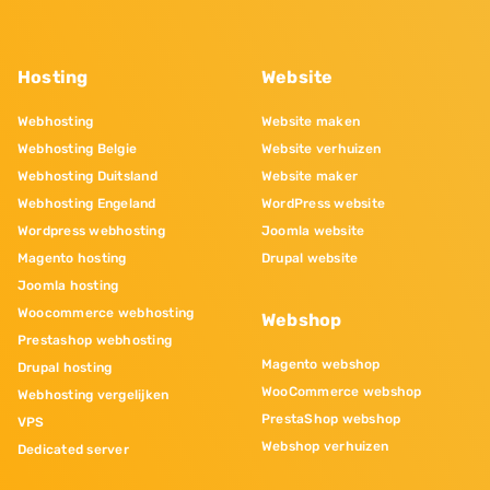
Hosting
Website
Webhosting
Website maken
Webhosting Belgie
Website verhuizen
Webhosting Duitsland
Website maker
Webhosting Engeland
WordPress website
Wordpress webhosting
Joomla website
Magento hosting
Drupal website
Joomla hosting
Woocommerce webhosting
Webshop
Prestashop webhosting
Magento webshop
Drupal hosting
WooCommerce webshop
Webhosting vergelijken
PrestaShop webshop
VPS
Webshop verhuizen
Dedicated server