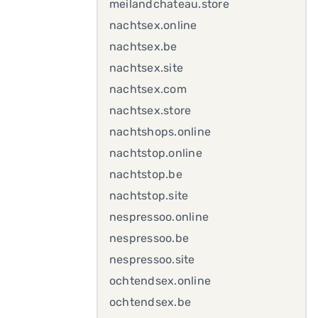
meilandchateau.store
nachtsex.online
nachtsex.be
nachtsex.site
nachtsex.com
nachtsex.store
nachtshops.online
nachtstop.online
nachtstop.be
nachtstop.site
nespressoo.online
nespressoo.be
nespressoo.site
ochtendsex.online
ochtendsex.be