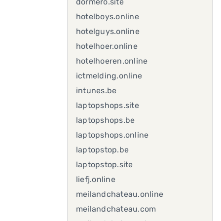
dormero.site
hotelboys.online
hotelguys.online
hotelhoer.online
hotelhoeren.online
ictmelding.online
intunes.be
laptopshops.site
laptopshops.be
laptopshops.online
laptopstop.be
laptopstop.site
liefj.online
meilandchateau.online
meilandchateau.com