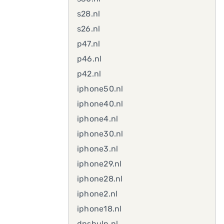
s28.nl
s26.nl
p47.nl
p46.nl
p42.nl
iphone50.nl
iphone40.nl
iphone4.nl
iphone30.nl
iphone3.nl
iphone29.nl
iphone28.nl
iphone2.nl
iphone18.nl
dnshulp.nl