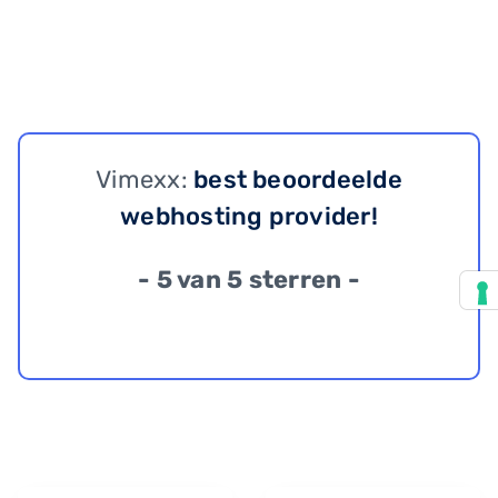
Vimexx:
best beoordeelde
webhosting provider!
- 5 van 5 sterren -