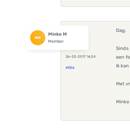
Dag,
Minke M
MM
Member
Sinds 
een f
26-02-2017 16:24
Ik kan
#556
Met vr
Minke