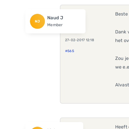
Beste
Naud J
NJ
Member
Dank v
het ov
27-02-2017 12:18
#565
Zou j
we e.e
Alvast
Heeft 