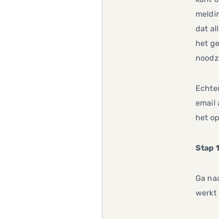
meldin
dat al
het ge
noodza
Echter
email 
het op
Stap 1
Ga naa
werkt 