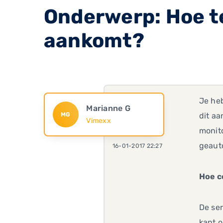
Onderwerp: Hoe te
aankomt?
Je heb
Marianne G
MG
dit aa
Vimexx
monito
geauto
16-01-2017 22:27
Hoe c
De ser
kant 