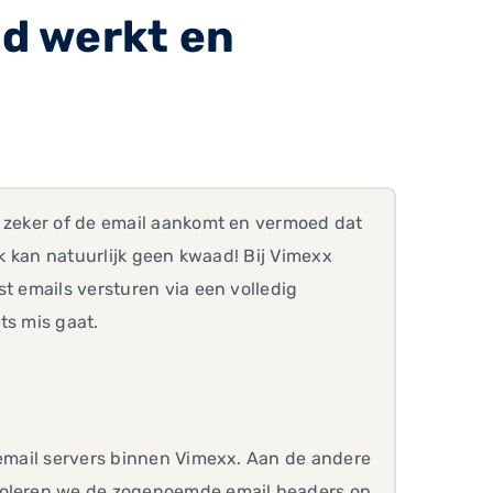
ed werkt en
t zeker of de email aankomt en vermoed dat
ck kan natuurlijk geen kwaad! Bij Vimexx
t emails versturen via een volledig
ts mis gaat.
 email servers binnen Vimexx. Aan de andere
troleren we de zogenoemde email headers op