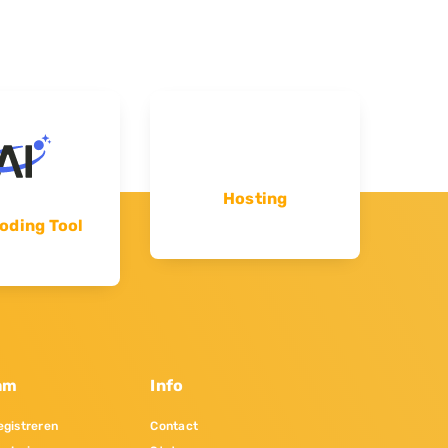
Hosting
oding Tool
am
Info
gistreren
Contact