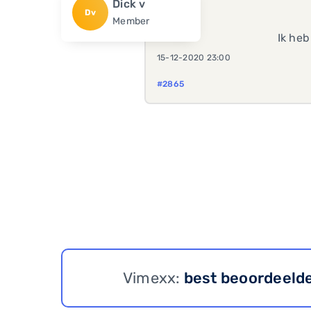
Dick v
Dv
Member
Ik he
15-12-2020 23:00
#2865
Vimexx:
best beoordeeld