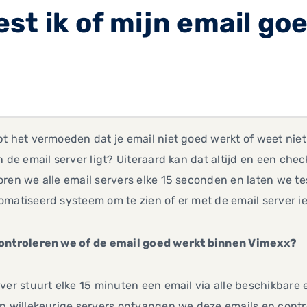
st ik of mijn email go
t het vermoeden dat je email niet goed werkt of weet nie
n de email server ligt? Uiteraard kan dat altijd en een che
ren we alle email servers elke 15 seconden en laten we tes
matiseerd systeem om te zien of er met de email server ie
ontroleren we of de email goed werkt binnen Vimexx?
ver stuurt elke 15 minuten een email via alle beschikbare
op willekeurige servers ontvangen we deze emails en con