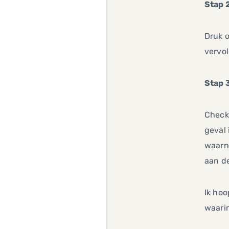
Stap 2
Druk o
vervo
Stap 3
Check 
geval 
waarna
aan de
Ik hoo
waari