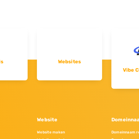
ls
Websites
Vibe C
Website
Domeinna
Website maken
Domeinnaam re