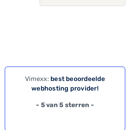
Vimexx:
best beoordeelde
webhosting provider!
- 5 van 5 sterren -