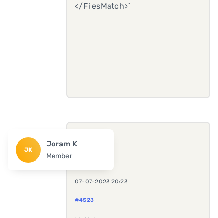
</FilesMatch>`
Joram K
JK
Member
07-07-2023 20:23
#4528