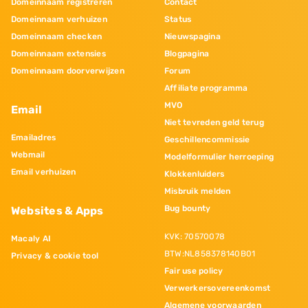
Domeinnaam registreren
Contact
Domeinnaam verhuizen
Status
Domeinnaam checken
Nieuwspagina
Domeinnaam extensies
Blogpagina
Domeinnaam doorverwijzen
Forum
Affiliate programma
MVO
Email
Niet tevreden geld terug
Emailadres
Geschillencommissie
Webmail
Modelformulier herroeping
Email verhuizen
Klokkenluiders
Misbruik melden
Bug bounty
Websites & Apps
KVK: 70570078
Macaly AI
BTW:NL858378140B01
Privacy & cookie tool
Fair use policy
Verwerkersovereenkomst
Algemene voorwaarden