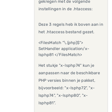
gekregen met de volgende
instellingen in de .htaccess:
Deze 3 regels heb ik boven aan in
het .htaccess bestand gezet.
<FilesMatch "\.(php)$">
SetHandler application/x-
lsphp81 </FilesMatch>
Het stukje "x-lsphp74" kun je
aanpassen naar de beschikbare
PHP versies binnen je pakket,
bijvoorbeeld: "x-lsphp72", "x-
lsphp74", "x-lsphp80", "x-
lsphp81".