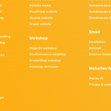
nd
Website maker
Domeinnaam c
d
WordPress website
Domeinnaam e
ing
Joomla website
Domeinnaam d
Drupal website
Email
osting
Webshop
Emailadres
ting
Magento webshop
Webmail
WooCommerce webshop
Email verhuize
ken
PrestaShop webshop
Webshop verhuizen
Websites 
Macaly AI
Privacy & cook
gie