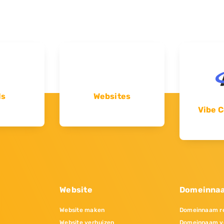
ls
Websites
Vibe C
Website
Domeinna
Website maken
Domeinnaam re
Website verhuizen
Domeinnaam v