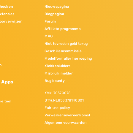
hecken
Nieuwspagina
xtensies
Blogpagina
oorverwijzen
Forum
Affiliate programma
MVO
Niet tevreden geld terug
Geschillencommissie
Modelformulier herroeping
n
Klokkenluiders
Misbruik melden
Bug bounty
& Apps
KVK: 70570078
BTW:NL858378140B01
ie tool
Fair use policy
Verwerkersovereenkomst
Algemene voorwaarden