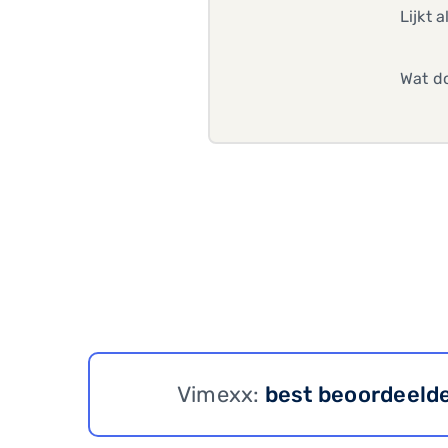
Lijkt 
Wat do
Vimexx:
best beoordeeld