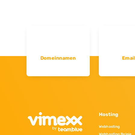
Domeinnamen
Emai
Hosting
Webhosting
Webhosting Belgie