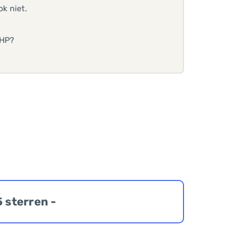
k niet.
PHP?
5 sterren -