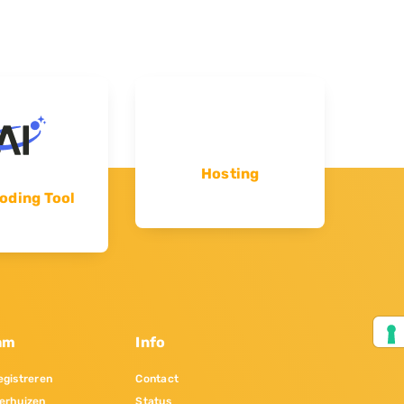
Hosting
oding Tool
am
Info
gistreren
Contact
erhuizen
Status