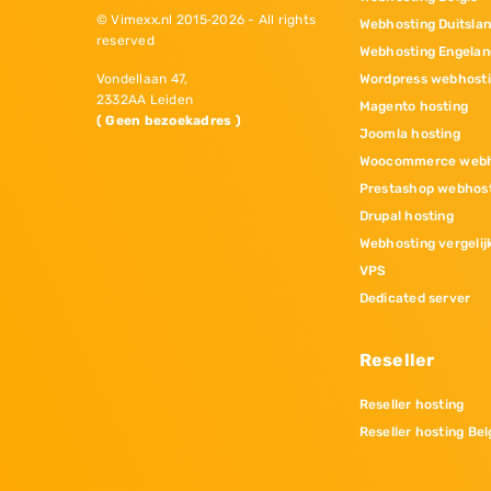
© Vimexx.nl 2015‐2026 - All rights
Webhosting Duitsla
reserved
Webhosting Engelan
Wordpress webhost
Vondellaan 47,
2332AA Leiden
Magento hosting
( Geen bezoekadres )
Joomla hosting
Woocommerce webh
Prestashop webhos
Drupal hosting
Webhosting vergelij
VPS
Dedicated server
Reseller
Reseller hosting
Reseller hosting Bel