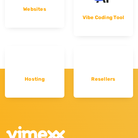
Websites
Vibe Coding Tool
Hosting
Resellers