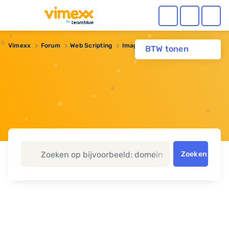
Vimexx
Forum
Web Scripting
Images resize/crop
BTW tonen
Zoeken