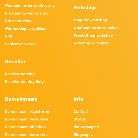
Woocommerce webhosting
Webshop
Prestashop webhosting
Magento webshop
Drupal hosting
WooCommerce webshop
Webhosting vergelijken
PrestaShop webshop
VPS
Webshop verhuizen
Dedicated server
Reseller
Reseller hosting
Reseller hosting Belgie
Domeinnaam
Info
Domeinnaam registreren
Contact
Domeinnaam verhuizen
Status
Domeinnaam checken
Nieuwspagina
Domeinnaam extensies
Blogpagina