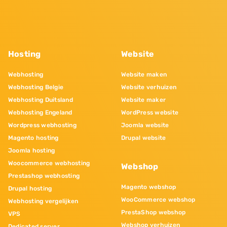
Hosting
Website
Webhosting
Website maken
Webhosting Belgie
Website verhuizen
Webhosting Duitsland
Website maker
Webhosting Engeland
WordPress website
Wordpress webhosting
Joomla website
Magento hosting
Drupal website
Joomla hosting
Woocommerce webhosting
Webshop
Prestashop webhosting
Magento webshop
Drupal hosting
WooCommerce webshop
Webhosting vergelijken
PrestaShop webshop
VPS
Webshop verhuizen
Dedicated server