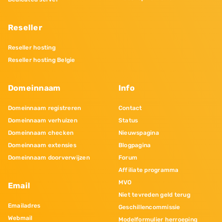
Reseller
Reseller hosting
Reseller hosting Belgie
Domeinnaam
Info
Domeinnaam registreren
Contact
Domeinnaam verhuizen
Status
Domeinnaam checken
Nieuwspagina
Domeinnaam extensies
Blogpagina
Domeinnaam doorverwijzen
Forum
Affiliate programma
MVO
Email
Niet tevreden geld terug
Emailadres
Geschillencommissie
Webmail
Modelformulier herroeping