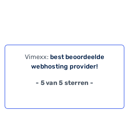
Vimexx:
best beoordeelde
webhosting provider!
- 5 van 5 sterren -