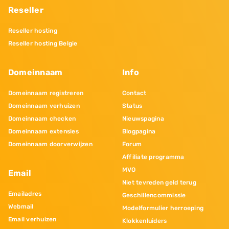
Reseller
Reseller hosting
Reseller hosting Belgie
Domeinnaam
Info
Domeinnaam registreren
Contact
Domeinnaam verhuizen
Status
Domeinnaam checken
Nieuwspagina
Domeinnaam extensies
Blogpagina
Domeinnaam doorverwijzen
Forum
Affiliate programma
MVO
Email
Niet tevreden geld terug
Emailadres
Geschillencommissie
Webmail
Modelformulier herroeping
Email verhuizen
Klokkenluiders