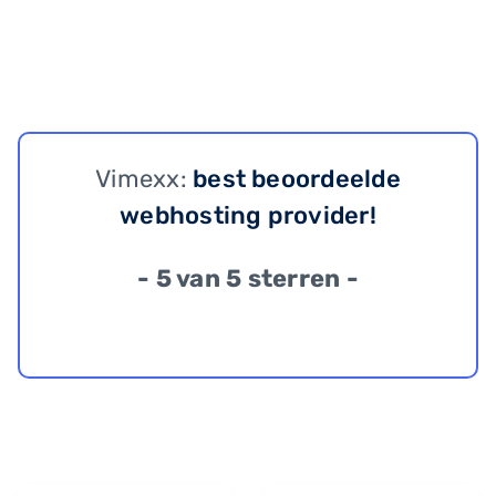
Vimexx:
best beoordeelde
webhosting provider!
- 5 van 5 sterren -