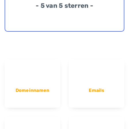
- 5 van 5 sterren -
Domeinnamen
Emails