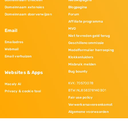
Domeinnaam checken
Nieuwspagina
Domeinnaam extensies
Blogpagina
Domeinnaam doorverwijzen
Forum
Affiliate programma
MVO
Email
Niet tevreden geld terug
Emailadres
Geschillencommissie
Webmail
Modelformulier herroeping
Email verhuizen
Klokkenluiders
Misbruik melden
Bug bounty
Websites & Apps
KVK: 70570078
Macaly AI
BTW:NL858378140B01
Privacy & cookie tool
Fair use policy
Verwerkersovereenkomst
Algemene voorwaarden