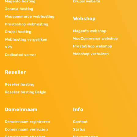
Magento hosting
Drupal website
Joomla hosting
Woocommerce webhosting
Webshop
Prestashop webhosting
Magento webshop
Drupal hosting
WooCommerce webshop
Webhosting vergelijken
PrestaShop webshop
VPS
Webshop verhuizen
Dedicated server
Reseller
Reseller hosting
Reseller hosting Belgie
Domeinnaam
Info
Domeinnaam registreren
Contact
Domeinnaam verhuizen
Status