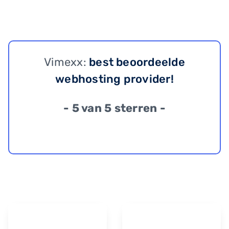
Vimexx:
best beoordeelde
webhosting provider!
- 5 van 5 sterren -