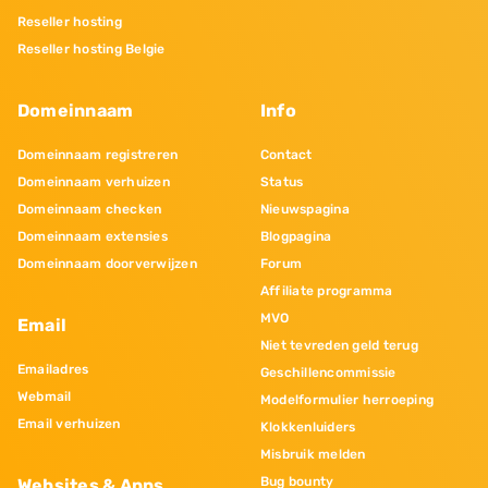
Reseller hosting
Reseller hosting Belgie
Domeinnaam
Info
Domeinnaam registreren
Contact
Domeinnaam verhuizen
Status
Domeinnaam checken
Nieuwspagina
Domeinnaam extensies
Blogpagina
Domeinnaam doorverwijzen
Forum
Affiliate programma
MVO
Email
Niet tevreden geld terug
Emailadres
Geschillencommissie
Webmail
Modelformulier herroeping
Email verhuizen
Klokkenluiders
Misbruik melden
Bug bounty
Websites & Apps