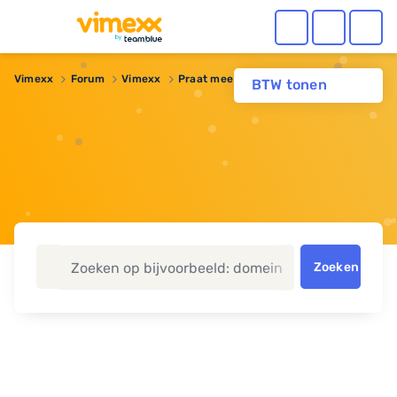
Vimexx
Forum
Vimexx
Praat mee over: Wat is Magento?
BTW tonen
Zoeken