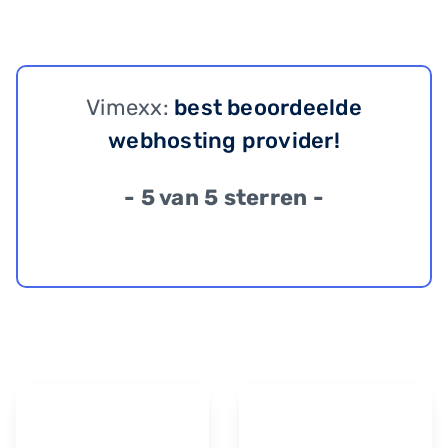
Vimexx:
best beoordeelde
webhosting provider!
- 5 van 5 sterren -