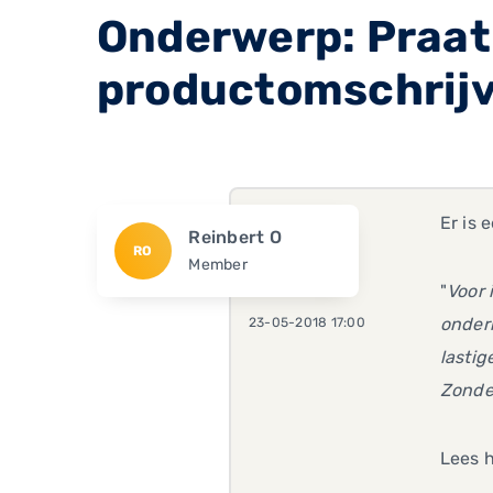
Onderwerp: Praat 
productomschrij
Er is 
Reinbert O
RO
Member
"
Voor 
onder
23-05-2018 17:00
lastig
Zonde,
Lees h