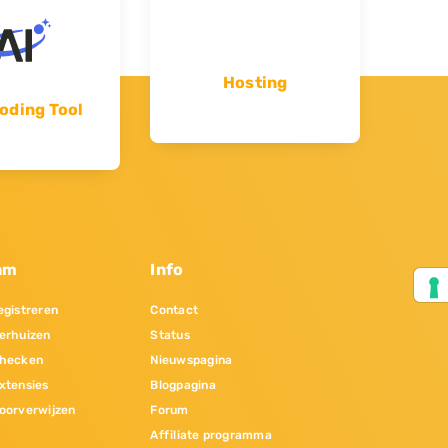
Hosting
oding Tool
am
Info
gistreren
Contact
erhuizen
Status
hecken
Nieuwspagina
xtensies
Blogpagina
oorverwijzen
Forum
Affiliate programma