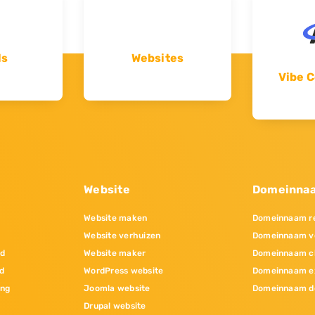
ls
Websites
Vibe C
Website
Domeinna
Website maken
Domeinnaam re
Website verhuizen
Domeinnaam v
nd
Website maker
Domeinnaam c
d
WordPress website
Domeinnaam e
ing
Joomla website
Domeinnaam d
Drupal website