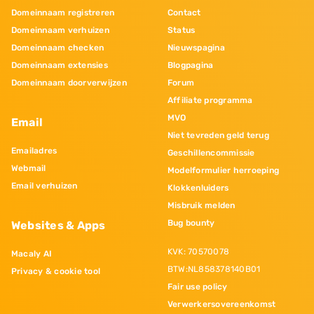
Domeinnaam registreren
Contact
Domeinnaam verhuizen
Status
Domeinnaam checken
Nieuwspagina
Domeinnaam extensies
Blogpagina
Domeinnaam doorverwijzen
Forum
Affiliate programma
MVO
Email
Niet tevreden geld terug
Emailadres
Geschillencommissie
Webmail
Modelformulier herroeping
Email verhuizen
Klokkenluiders
Misbruik melden
Bug bounty
Websites & Apps
KVK: 70570078
Macaly AI
BTW:NL858378140B01
Privacy & cookie tool
Fair use policy
Verwerkersovereenkomst