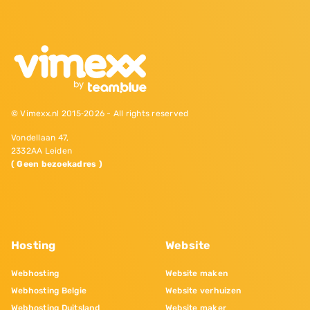
© Vimexx.nl 2015‐2026 - All rights reserved
Vondellaan 47,
2332AA Leiden
( Geen bezoekadres )
Hosting
Website
Webhosting
Website maken
Webhosting Belgie
Website verhuizen
Webhosting Duitsland
Website maker