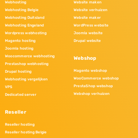
Webhosting
Website maken
Webhosting Belgie
Website verhuizen
Webhosting Duitsland
Website maker
Webhosting Engeland
WordPress website
Wordpress webhosting
Joomla website
Magento hosting
Drupal website
Joomla hosting
Woocommerce webhosting
Webshop
Prestashop webhosting
Magento webshop
Drupal hosting
WooCommerce webshop
Webhosting vergelijken
PrestaShop webshop
VPS
Webshop verhuizen
Dedicated server
Reseller
Reseller hosting
Reseller hosting Belgie