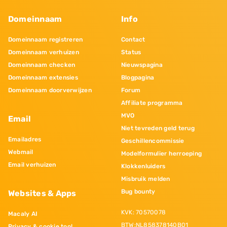
Domeinnaam
Info
Domeinnaam registreren
Contact
Domeinnaam verhuizen
Status
Domeinnaam checken
Nieuwspagina
Domeinnaam extensies
Blogpagina
Domeinnaam doorverwijzen
Forum
Affiliate programma
MVO
Email
Niet tevreden geld terug
Emailadres
Geschillencommissie
Webmail
Modelformulier herroeping
Email verhuizen
Klokkenluiders
Misbruik melden
Bug bounty
Websites & Apps
KVK: 70570078
Macaly AI
BTW:NL858378140B01
Privacy & cookie tool