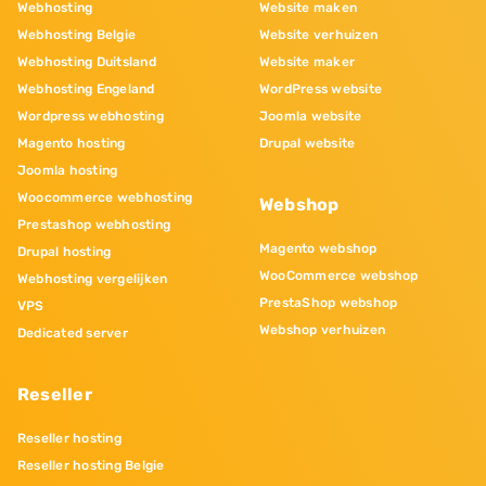
Webhosting
Website maken
Webhosting Belgie
Website verhuizen
Webhosting Duitsland
Website maker
Webhosting Engeland
WordPress website
Wordpress webhosting
Joomla website
Magento hosting
Drupal website
Joomla hosting
Woocommerce webhosting
Webshop
Prestashop webhosting
Magento webshop
Drupal hosting
WooCommerce webshop
Webhosting vergelijken
PrestaShop webshop
VPS
Webshop verhuizen
Dedicated server
Reseller
Reseller hosting
Reseller hosting Belgie