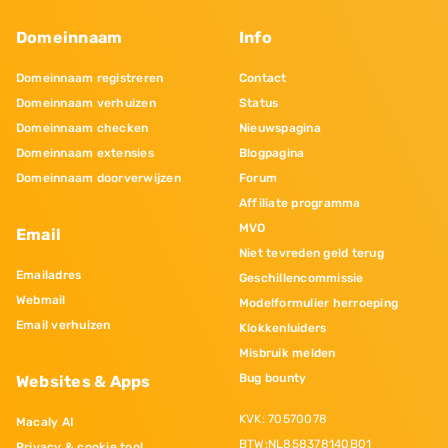
Domeinnaam
Info
Domeinnaam registreren
Contact
Domeinnaam verhuizen
Status
Domeinnaam checken
Nieuwspagina
Domeinnaam extensies
Blogpagina
Domeinnaam doorverwijzen
Forum
Affiliate programma
MVO
Email
Niet tevreden geld terug
Emailadres
Geschillencommissie
Webmail
Modelformulier herroeping
Email verhuizen
Klokkenluiders
Misbruik melden
Bug bounty
Websites & Apps
KVK: 70570078
Macaly AI
BTW:NL858378140B01
Privacy & cookie tool