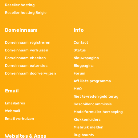
Reseller hosting
Reseller hosting Belgie
Domeinnaam
Info
Domeinnaam registreren
Contact
Domeinnaam verhuizen
Status
Domeinnaam checken
Nieuwspagina
Domeinnaam extensies
Blogpagina
Domeinnaam doorverwijzen
Forum
Affiliate programma
MVO
Email
Niet tevreden geld terug
Emailadres
Geschillencommissie
Webmail
Modelformulier herroeping
Email verhuizen
Klokkenluiders
Misbruik melden
Bug bounty
Websites & Apps