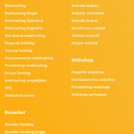
Webhosting
Website maken
Webhosting Belgie
Website verhuizen
Webhosting Duitsland
Website maker
Webhosting Engeland
WordPress website
Wordpress webhosting
Joomla website
Magento hosting
Drupal website
Joomla hosting
Woocommerce webhosting
Webshop
Prestashop webhosting
Magento webshop
Drupal hosting
WooCommerce webshop
Webhosting vergelijken
PrestaShop webshop
VPS
Webshop verhuizen
Dedicated server
Reseller
Reseller hosting
Reseller hosting Belgie