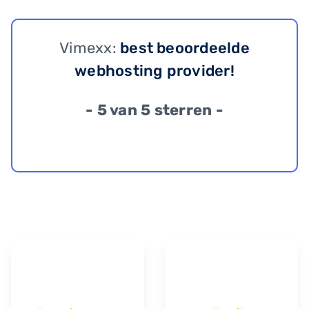
Vimexx:
best beoordeelde
webhosting provider!
- 5 van 5 sterren -