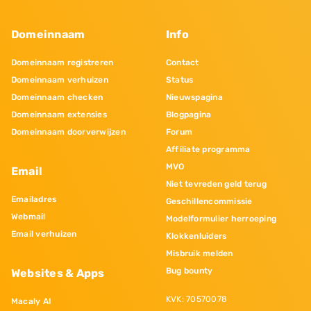
Domeinnaam
Info
Domeinnaam registreren
Contact
Domeinnaam verhuizen
Status
Domeinnaam checken
Nieuwspagina
Domeinnaam extensies
Blogpagina
Domeinnaam doorverwijzen
Forum
Affiliate programma
MVO
Email
Niet tevreden geld terug
Emailadres
Geschillencommissie
Webmail
Modelformulier herroeping
Email verhuizen
Klokkenluiders
Misbruik melden
Bug bounty
Websites & Apps
KVK: 70570078
Macaly AI