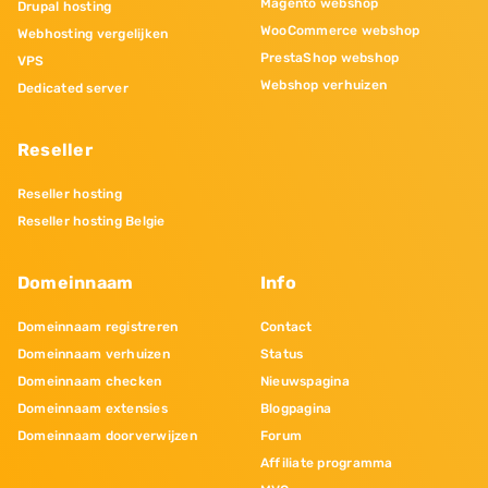
Magento webshop
Drupal hosting
WooCommerce webshop
Webhosting vergelijken
PrestaShop webshop
VPS
Webshop verhuizen
Dedicated server
Reseller
Reseller hosting
Reseller hosting Belgie
Domeinnaam
Info
Domeinnaam registreren
Contact
Domeinnaam verhuizen
Status
Domeinnaam checken
Nieuwspagina
Domeinnaam extensies
Blogpagina
Domeinnaam doorverwijzen
Forum
Affiliate programma