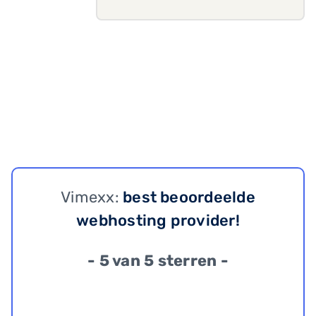
Vimexx:
best beoordeelde
webhosting provider!
- 5 van 5 sterren -